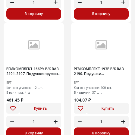
В корзину
В корзину
РЕМКОМПЛЕКТ 166РУ Р/К ВАЗ
РЕМКОМПЛЕКТ 193Р Р/К ВАЗ
2101-2107. Подушки пружины
2190. Подушки
задней подвески усиленные
стабилизатора поперечной
БРТ
БРТ
устойчивости
Кол-во в упаковке: 12 шт.
Кол-во в упаковке: 100 шт.
В наличии:
4 шт.
В наличии:
37 шт.
461.45 ₽
104.07 ₽
Купить
Купить
В корзину
В корзину