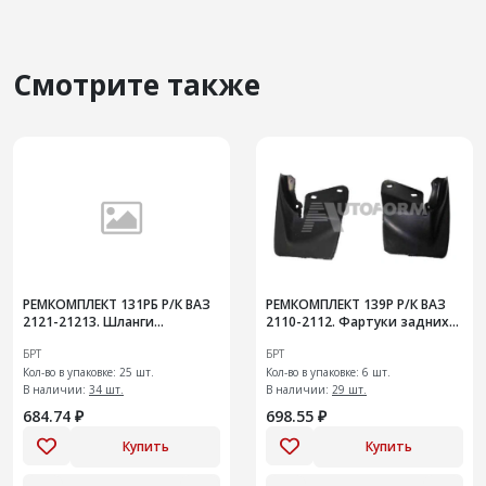
Смотрите также
РЕМКОМПЛЕКТ 131РБ Р/К ВАЗ
РЕМКОМПЛЕКТ 139Р Р/К ВАЗ
2121-21213. Шланги
2110-2112. Фартуки задних
переднего нижнего
колес с креплениями
БРТ
БРТ
гидротормоза
Кол-во в упаковке: 25 шт.
Кол-во в упаковке: 6 шт.
В наличии:
34 шт.
В наличии:
29 шт.
684.74 ₽
698.55 ₽
Купить
Купить