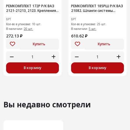
РЕМКОМПЛЕКТ 172Р Р/К ВАЗ
РЕМКОМПЛЕКТ 185РШ Р/К ВАЗ
2121-21213, 2123. Крепления
21082. Шланги системы
подвески глушителя
охлаждения радиатора на
БРТ
БРТ
инжекторный двигатель
Кол-во в упаковке: 10 шт.
Кол-во в упаковке: 25 шт.
В наличии:
20 шт.
В наличии:
5 шт.
272.13 ₽
610.62 ₽
Купить
Купить
В корзину
В корзину
Вы недавно смотрели