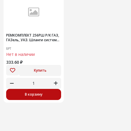
РЕМКОМПЛЕКТ 256РШ Р/К ГАЗ,
ГАЗель, УАЗ. Шланги системы
охлаждения радиатора УМЗ,
БРТ
ЗМЗ-402-406
Нет в наличии
333.60 ₽
Купить
В корзину