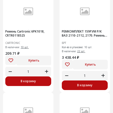
Ремень Cartronic 6PK1018,
РЕМКОМПЛЕКТ 159РУМ Р/К
CRTR0118525
ВАЗ 2110-2112, 2170. Ремень
ГРМ 16 клап-ый с натяж
CARTRONIC
БРТ
роликом 10 шт
В наличии:
10 шт.
Кол-во в упаковке: 10 шт.
В наличии:
22 шт.
209.71 ₽
3 438.44 ₽
Купить
Купить
В корзину
В корзину