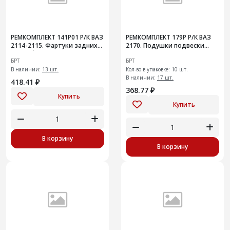
РЕМКОМПЛЕКТ 141Р01 Р/К ВАЗ
РЕМКОМПЛЕКТ 179Р Р/К ВАЗ
2114-2115. Фартуки задних
2170. Подушки подвески
колес без креплений
глушителя
БРТ
БРТ
В наличии:
13 шт.
Кол-во в упаковке: 10 шт.
В наличии:
17 шт.
418.41 ₽
368.77 ₽
Купить
Купить
В корзину
В корзину