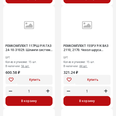
РЕМКОМПЛЕКТ 117РШ Р/К ГАЗ
РЕМКОМПЛЕКТ 155РУ Р/К ВАЗ
24-10-31029. Шланги системы
2110, 2170. Чехол шруса
охлаждения радиатора
внутр шарнира с хомутами и
БРТ
БРТ
ЗМЗ-402
смаз 15шт
Кол-во в упаковке: 15 шт.
Кол-во в упаковке: 15 шт.
В наличии:
56 шт.
В наличии:
44 шт.
600.58 ₽
321.24 ₽
Купить
Купить
В корзину
В корзину