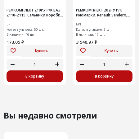
РЕМКОМПЛЕКТ 210РУ Р/К ВАЗ
РЕМКОМПЛЕКТ 202РУ Р/К
2110-2115. Сальники коробки
Иномарки. Renault Sandero,
переключения передач
Logan, Largus. Ремень ГРМ
БРТ
БРТ
132-26 1.6, 16V с роликам
Кол-во в упаковке: 50 шт.
Кол-во в упаковке: 5 шт.
В наличии:
46 шт.
В наличии:
17 шт.
173.05 ₽
3 540.97 ₽
Купить
Купить
В корзину
В корзину
Вы недавно смотрели