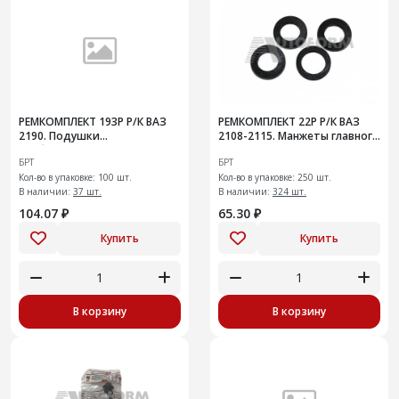
РЕМКОМПЛЕКТ 193Р Р/К ВАЗ
РЕМКОМПЛЕКТ 22Р Р/К ВАЗ
2190. Подушки
2108-2115. Манжеты главного
стабилизатора поперечной
цилиндра гидротормоза
БРТ
БРТ
устойчивости
Кол-во в упаковке: 100 шт.
Кол-во в упаковке: 250 шт.
В наличии:
37 шт.
В наличии:
324 шт.
104.07 ₽
65.30 ₽
Купить
Купить
В корзину
В корзину