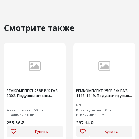
Смотрите также
РЕМКОМПЛЕКТ 258Р Р/К ГАЗ
РЕМКОМПЛЕКТ 250Р Р/К ВАЗ
3302. Подушки штанги
1118-1119. Подушки пружин
стабилизатора поперечной
передней подвески
БРТ
БРТ
устойчивости
Кол-во в упаковке: 50 шт.
Кол-во в упаковке: 50 шт.
В наличии:
50 шт.
В наличии:
15 шт.
255.56 ₽
387.14 ₽
Купить
Купить