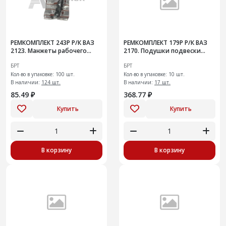
РЕМКОМПЛЕКТ 243Р Р/К ВАЗ
РЕМКОМПЛЕКТ 179Р Р/К ВАЗ
2123. Манжеты рабочего
2170. Подушки подвески
тормозного переднего
глушителя
БРТ
БРТ
цилиндра
Кол-во в упаковке: 100 шт.
Кол-во в упаковке: 10 шт.
В наличии:
124 шт.
В наличии:
17 шт.
85.49 ₽
368.77 ₽
Купить
Купить
В корзину
В корзину