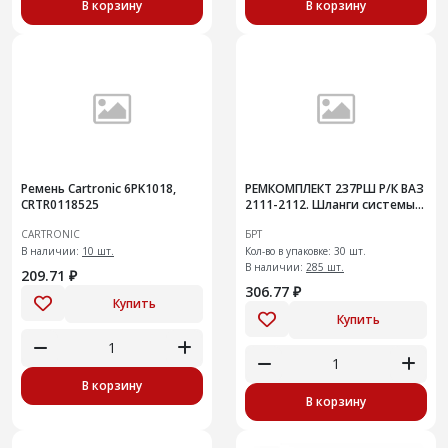
В корзину
В корзину
Ремень Cartronic 6PK1018,
РЕМКОМПЛЕКТ 237РШ Р/К ВАЗ
CRTR0118525
2111-2112. Шланги системы
отопителя 30шт
CARTRONIC
БРТ
В наличии:
10 шт.
Кол-во в упаковке: 30 шт.
В наличии:
285 шт.
209.71 ₽
306.77 ₽
Купить
Купить
В корзину
В корзину