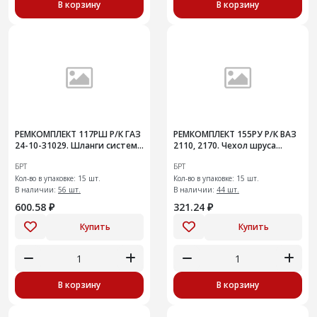
В корзину
В корзину
РЕМКОМПЛЕКТ 117РШ Р/К ГАЗ
РЕМКОМПЛЕКТ 155РУ Р/К ВАЗ
24-10-31029. Шланги системы
2110, 2170. Чехол шруса
охлаждения радиатора
внутр шарнира с хомутами и
БРТ
БРТ
ЗМЗ-402
смаз 15шт
Кол-во в упаковке: 15 шт.
Кол-во в упаковке: 15 шт.
В наличии:
56 шт.
В наличии:
44 шт.
600.58 ₽
321.24 ₽
Купить
Купить
В корзину
В корзину