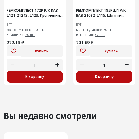
РЕМКОМПЛЕКТ 172Р Р/К ВАЗ
РЕМКОМПЛЕКТ 185РШ1 Р/К
2121-21213, 2123. Крепления
ВАЗ 21082-2115. Шланги
подвески глушителя
системы охлаждения
БРТ
БРТ
радиатора на инжекторный
Кол-во в упаковке: 10 шт.
двигатель
Кол-во в упаковке: 50 шт.
В наличии:
20 шт.
В наличии:
87 шт.
272.13 ₽
701.69 ₽
Купить
Купить
В корзину
В корзину
Вы недавно смотрели