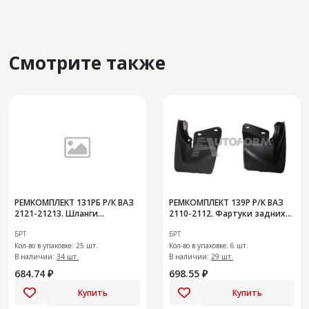
Смотрите также
РЕМКОМПЛЕКТ 131РБ Р/К ВАЗ
РЕМКОМПЛЕКТ 139Р Р/К ВАЗ
2121-21213. Шланги
2110-2112. Фартуки задних
переднего нижнего
колес с креплениями
БРТ
БРТ
гидротормоза
Кол-во в упаковке: 25 шт.
Кол-во в упаковке: 6 шт.
В наличии:
34 шт.
В наличии:
29 шт.
684.74 ₽
698.55 ₽
Купить
Купить