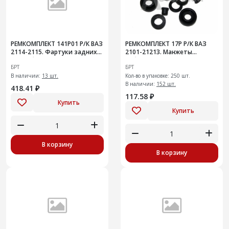
РЕМКОМПЛЕКТ 141Р01 Р/К ВАЗ
РЕМКОМПЛЕКТ 17Р Р/К ВАЗ
2114-2115. Фартуки задних
2101-21213. Манжеты
колес без креплений
рабочего тормозного
БРТ
БРТ
цилиндра заднего
В наличии:
13 шт.
Кол-во в упаковке: 250 шт.
В наличии:
152 шт.
418.41 ₽
117.58 ₽
Купить
Купить
В корзину
В корзину