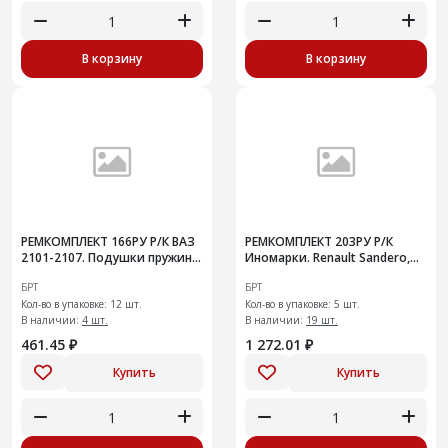
В корзину
В корзину
РЕМКОМПЛЕКТ 166РУ Р/К ВАЗ
РЕМКОМПЛЕКТ 203РУ Р/К
2101-2107. Подушки пружины
Иномарки. Renault Sandero,
задней подвески усиленные
Logan, Largus. Ремень ГРМ 96-
БРТ
БРТ
17 1.4/1.6, 8V с ролик
Кол-во в упаковке: 12 шт.
Кол-во в упаковке: 5 шт.
В наличии:
4 шт.
В наличии:
19 шт.
461.45 ₽
1 272.01 ₽
Купить
Купить