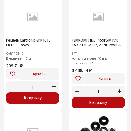
Ремень Cartronic 6PK1018,
РЕМКОМПЛЕКТ 159РУМ Р/К
CRTR0118525
ВАЗ 2110-2112, 2170. Ремень
ГРМ 16 клап-ый с натяж
CARTRONIC
БРТ
роликом 10 шт
В наличии:
10 шт.
Кол-во в упаковке: 10 шт.
В наличии:
22 шт.
209.71 ₽
3 438.44 ₽
Купить
Купить
В корзину
В корзину