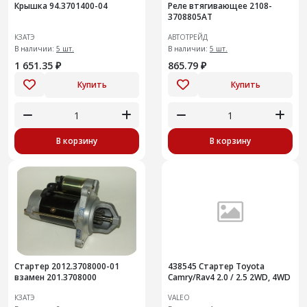
Крышка 94.3701400-04
Реле втягивающее 2108-
3708805AT
КЗАТЭ
АВТОТРЕЙД
В наличии:
5 шт.
В наличии:
5 шт.
1 651.35 ₽
865.79 ₽
Купить
Купить
В корзину
В корзину
Стартер 2012.3708000-01
438545 Стартер Toyota
взамен 201.3708000
Camry/Rav4 2.0 / 2.5 2WD, 4WD
КЗАТЭ
VALEO