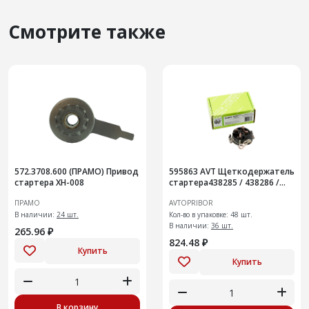
Смотрите также
572.3708.600 (ПРАМО) Привод
595863 AVT Щеткодержатель
стартера XH-008
стартера438285 / 438286 /
438327 / 438328 / LADA Largus
ПРАМО
AVTOPRIBOR
1,6l 8vVesta
В наличии:
24 шт.
Кол-во в упаковке: 48 шт.
В наличии:
36 шт.
265.96 ₽
824.48 ₽
Купить
Купить
В корзину