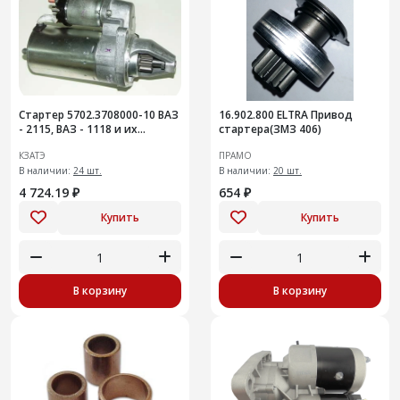
Стартер 5702.3708000-10 ВАЗ
16.902.800 ELTRA Привод
- 2115, ВАЗ - 1118 и их
стартера(ЗМЗ 406)
модификации (с усиленной
КЗАТЭ
ПРАМО
коробкой передач)
В наличии:
24 шт.
В наличии:
20 шт.
4 724.19 ₽
654 ₽
Купить
Купить
В корзину
В корзину