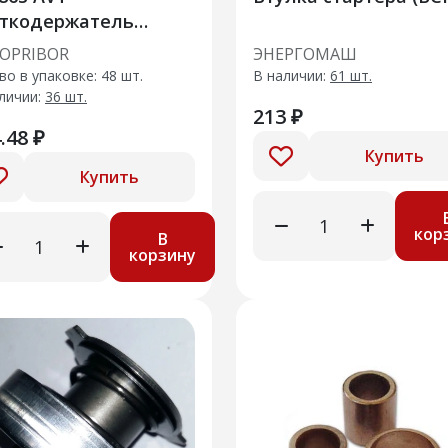
ткодержатель
тера438285 / 438286
OPRIBOR
ЭНЕРГОМАШ
во в упаковке: 48 шт.
В наличии:
61 шт.
Largus 1,6l 8vVesta
личии:
36 шт.
213 ₽
.48 ₽
Купить
Купить
кор
В
корзину