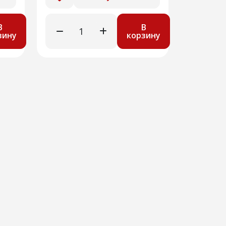
В
В
зину
корзину