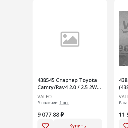
438545 Стартер Toyota
438
Camry/Rav4 2.0 / 2.5 2WD,
(43
4WD
VALEO
VAL
В наличии:
1 шт.
В на
9 077.88 ₽
11 
Купить