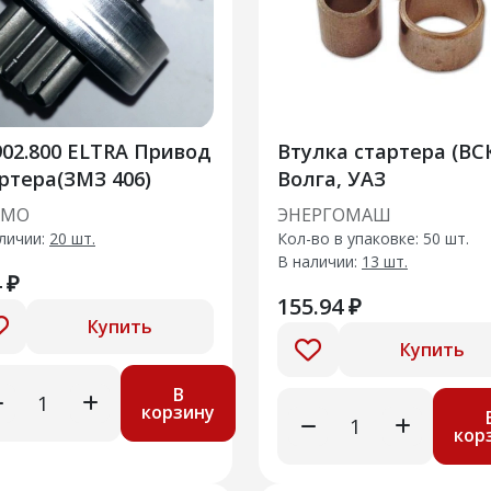
800 ELTRA Привод
Втулка стартера (ВСК
ртера(ЗМЗ 406)
Волга, УАЗ
АМО
ЭНЕРГОМАШ
личии:
20 шт.
Кол-во в упаковке: 50 шт.
В наличии:
13 шт.
 ₽
155.94 ₽
Купить
Купить
В
корзину
кор