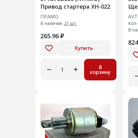
Привод стартера XH-022
Ще
стар
ПРАМО
AVT
/ 438327 / 438328 / LADA
В наличии:
21 шт.
Кол-
В на
265.96 ₽
824
Купить
В
корзину