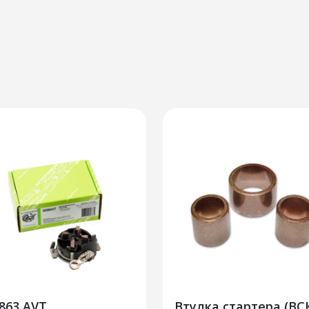
863 AVT
Втулка стартера (ВСК