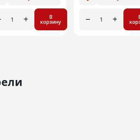
В
корзину
кор
рели