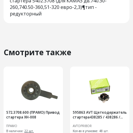
стартера 5402.3708 (для КАМАЗ дв.740.30-
260,740.50-360,51-320 евро-2,3)¶тип -
редукторный
Смотрите также
572.3708.600 (ПРАМО) Привод
595863 AVT Щеткодержатель
стартера XH-008
стартера438285 / 438286 /
438327 / 438328 / LADA Largus
ПРАМО
AVTOPRIBOR
1,6l 8vVesta
В наличии:
22 шт.
Кол-во в упаковке: 48 шт.