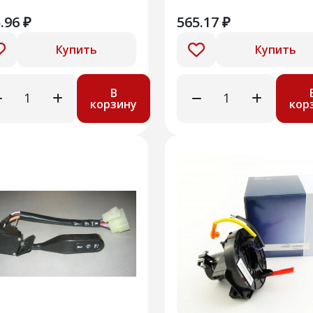
.96 ₽
565.17 ₽
Купить
Купить
В
корзину
кор