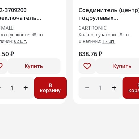
2-3709200
Соединитель (центр
реключатель
подрулевых
клооч.и омывателя
переключателей ВА
ЧМАШ
CARTRONIC
меняем 4012.3709-01
2170->2172 (с AIR Bag
во в упаковке: 48 шт.
Кол-во в упаковке: 8 шт.
Cartronic CTR0113658
личии:
62 шт.
В наличии:
17 шт.
(Ref.2
.50 ₽
838.76 ₽
Купить
Купить
В
корзину
кор