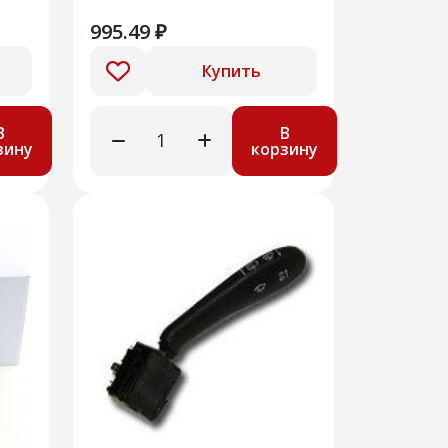
CRTR0120538
995.49 ₽
Купить
В
В
зину
корзину