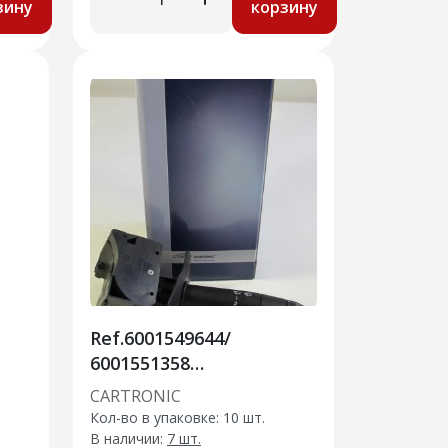
зину
корзину
Ref.6001549644/
6001551358
Я
Переключатель
CARTRONIC
подрулевой
Кол-во в упаковке: 10 шт.
(стеклоочист) Cartronic
В наличии:
7 шт.