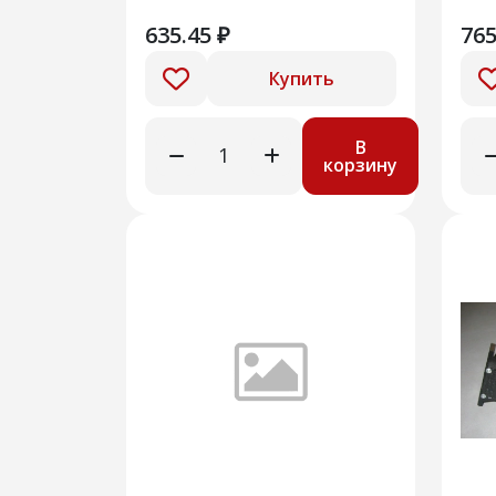
CTR0115391
635.45 ₽
765
Купить
В
корзину