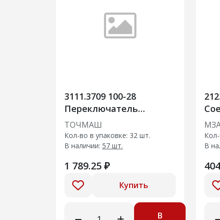
3111.3709 100-28
212
Переключатель
Со
световой сигнализации
по
ТОЧМАШ
МЗ
пе
Кол-во в упаковке: 32 шт.
Кол-
Сhe
В наличии:
57 шт.
В на
Kal
1 789.25 ₽
404
Купить
В