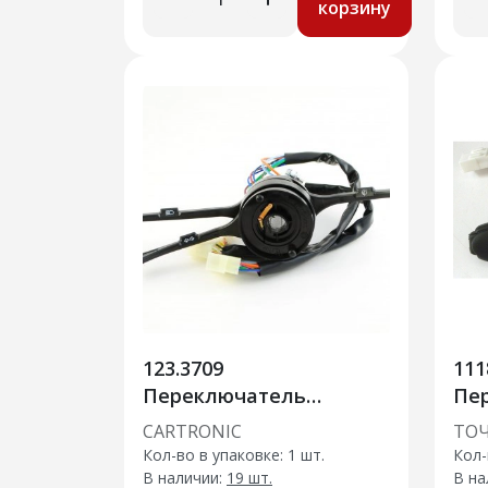
корзину
123.3709
111
Переключатель
Пе
подрулевой в сборе
ст
CARTRONIC
ТО
CRTR0115391
Ка
Кол-во в упаковке: 1 шт.
Кол-
ВАЗ-2105/2107, Cartronic
В наличии:
19 шт.
В на