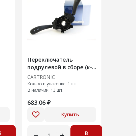
Переключатель
подрулевой в сборе (к-т
2-х
поставки) ВАЗ 2170,2123
CARTRONIC
г
Cartronic CTR0115390
Кол-во в упаковке: 1 шт.
(Ref.2123-3709305
В наличии:
13 шт.
683.06 ₽
Купить
В
В