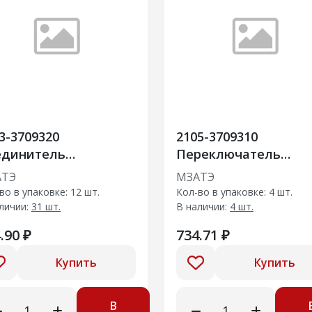
3-3709320
2105-3709310
единитель
Переключатель
друлевых
подрулевой в сборе (
АТЭ
МЗАТЭ
реключателей
позиционный) анало
во в упаковке: 12 шт.
Кол-во в упаковке: 4 шт.
vrolet Niva, Lada
123,3709 ВАЗ 2105
личии:
31 шт.
В наличии:
4 шт.
ina/ МЗАТЭ
МЗАТЭ
.90 ₽
734.71 ₽
Купить
Купить
В