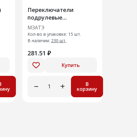
)
Переключатели
подрулевые
З
Стеклоочистителя 2123-
МЗАТЭ
)
3709340 МЗАТЭ
Кол-во в упаковке: 15 шт.
В наличии:
230 шт.
281.51 ₽
Купить
В
В
зину
корзину