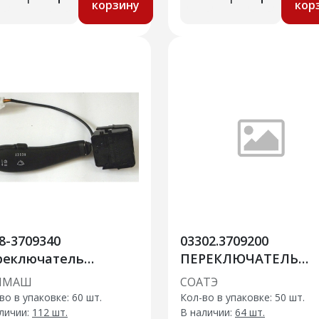
корзину
кор
8-3709340
03302.3709200
реключатель
ПЕРЕКЛЮЧАТЕЛЬ
еклоочистителя
СТЕКЛООЧИСТИТЕЛ
ЧМАШ
СОАТЭ
лина
во в упаковке: 60 шт.
Кол-во в упаковке: 50 шт.
личии:
112 шт.
В наличии:
64 шт.