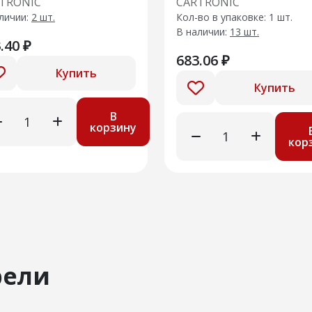
TRONIC
CARTRONIC
5/3302/3321
Cartronic CTR0115390
личии:
2 шт.
Кол-во в упаковке: 1 шт.
R0108690
(Ref.2123-3709305
В наличии:
13 шт.
.40 ₽
683.06 ₽
Купить
Купить
В
корзину
кор
рели