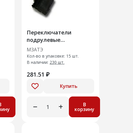
Переключатели
подрулевые
Стеклоочистителя 2123-
МЗАТЭ
3709340 МЗАТЭ
Кол-во в упаковке: 15 шт.
В наличии:
230 шт.
281.51 ₽
Купить
В
В
зину
корзину