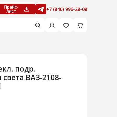
Прайс-
+7 (846) 996-28-08
лист
екл. подр.
 света ВАЗ-2108-
1