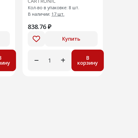
CARTRONIC
2170->2172 (с AIR Bag)
Кол-во в упаковке: 8 шт.
Cartronic CTR0113658
В наличии:
17 шт.
(Ref.2
838.76 ₽
Купить
В
В
зину
корзину