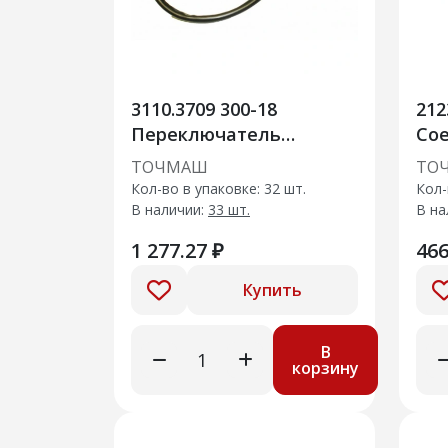
3110.3709 300-18
212
Переключатель
Сое
стеклооч. с
Ла
ТОЧМАШ
ТО
регулятором паузы
Пр
Кол-во в упаковке: 32 шт.
Кол-
В наличии:
33 шт.
В на
1 277.27 ₽
466
Купить
В
корзину