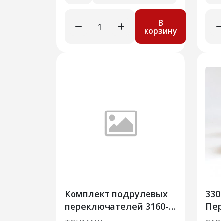
В
корзину
Комплект подрулевых
330
переключателей 3160-
Пе
3709005-28
под