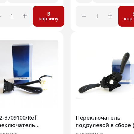
В
корзину
кор
2-3709100/Ref.
Переключатель
реключатель
подрулевой в сборе (
рулевой (света) ГАЗ
поставки) ВАЗ 2170,2