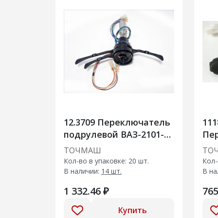
12.3709 Переключатель
111
подрулевой ВАЗ-2101-
Пе
2103, 2106 3х-рычажный
ст
ТОЧМАШ
ТО
с трубой (945)
Ка
Кол-во в упаковке: 20 шт.
Кол-
В наличии:
14 шт.
В на
1 332.46 ₽
765
Купить