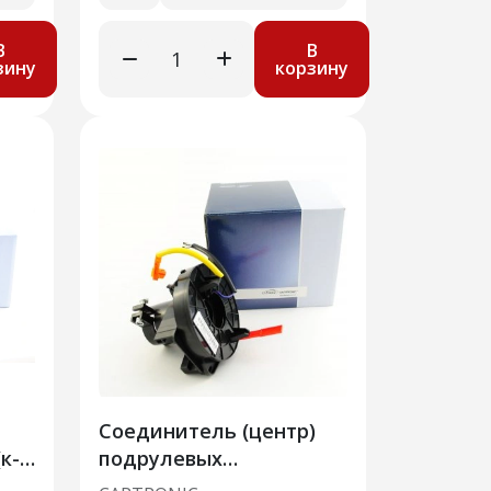
В
В
зину
корзину
Соединитель (центр)
к-т
подрулевых
123
переключателей ВАЗ