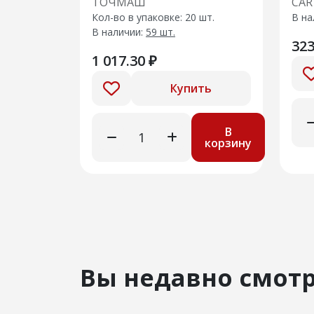
ТОЧМАШ
CAR
270
Кол-во в упаковке: 20 шт.
В на
CRT
В наличии:
59 шт.
323
1 017.30 ₽
Купить
В
корзину
Вы недавно смот