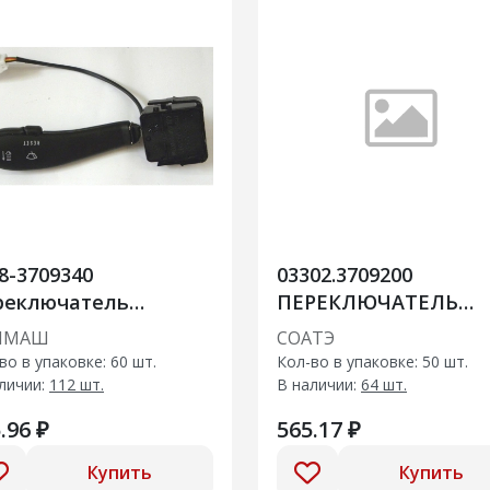
8-3709340
03302.3709200
реключатель
ПЕРЕКЛЮЧАТЕЛЬ
еклоочистителя
СТЕКЛООЧИСТИТЕЛ
ЧМАШ
СОАТЭ
лина
во в упаковке: 60 шт.
Кол-во в упаковке: 50 шт.
личии:
112 шт.
В наличии:
64 шт.
.96 ₽
565.17 ₽
Купить
Купить