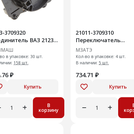
3-3709320
21011-3709310
динитель ВАЗ 2123,
Переключатель
да Калина, Лада
подрулевой в сборе
ЧМАШ
МЗАТЭ
иора
аналог 124.3709 (3-х
во в упаковке: 30 шт.
Кол-во в упаковке: 4 шт.
позиционный)
личии:
158 шт.
В наличии:
5 шт.
.76 ₽
734.71 ₽
Купить
Купить
В
корзину
кор