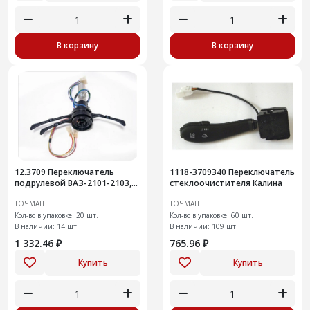
В корзину
В корзину
12.3709 Переключатель
1118-3709340 Переключатель
подрулевой ВАЗ-2101-2103,
стеклоочистителя Калина
2106 3х-рычажный с трубой
ТОЧМАШ
ТОЧМАШ
(945)
Кол-во в упаковке: 20 шт.
Кол-во в упаковке: 60 шт.
В наличии:
14 шт.
В наличии:
109 шт.
1 332.46 ₽
765.96 ₽
Купить
Купить