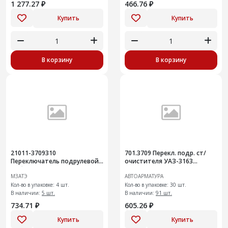
1 277.27 ₽
466.76 ₽
Купить
Купить
В корзину
В корзину
21011-3709310
701.3709 Перекл. подр. ст/
Переключатель подрулевой
очистителя УАЗ-3163
в сборе аналог 124.3709 (3-х
"Патриот" вып. до 07.13 г
МЗАТЭ
АВТОАРМАТУРА
позиционный)
Кол-во в упаковке: 4 шт.
Кол-во в упаковке: 30 шт.
В наличии:
5 шт.
В наличии:
91 шт.
734.71 ₽
605.26 ₽
Купить
Купить