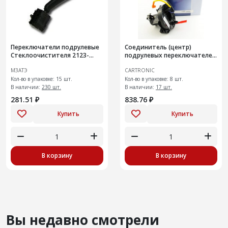
Переключатели подрулевые
Соединитель (центр)
Стеклоочистителя 2123-
подрулевых переключателей
3709340 МЗАТЭ
ВАЗ 2170->2172 (с AIR Bag)
МЗАТЭ
CARTRONIC
Cartronic CTR0113658 (Ref.2
Кол-во в упаковке: 15 шт.
Кол-во в упаковке: 8 шт.
В наличии:
230 шт.
В наличии:
17 шт.
281.51 ₽
838.76 ₽
Купить
Купить
В корзину
В корзину
Вы недавно смотрели