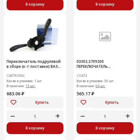
В корзину
В корзину
Переключатель подрулевой
03302.3709200
в сборе (к-т поставки) ВАЗ
ПЕРЕКЛЮЧАТЕЛЬ
2170,2123 Cartronic
СТЕКЛООЧИСТИТЕЛЯ
CARTRONIC
СОАТЭ
CTR0115390 (Ref.2123-3709305
Кол-во в упаковке: 1 шт.
Кол-во в упаковке: 50 шт.
В наличии:
13 шт.
В наличии:
64 шт.
683.06 ₽
565.17 ₽
Купить
Купить
В корзину
В корзину