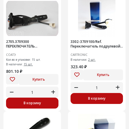
2705.3709300
3302-3709100/Ref.
ПЕРЕКЛЮЧАТЕЛЬ
Переключатель подрулевой
СТЕКЛООЧИСТИТЕЛЯ
(света) ГАЗ 2705/3302/3321
СОАТЭ
CARTRONIC
CRTR0108690
Кол-во в упаковке: 15 шт.
В наличии:
2 шт.
В наличии:
15 шт.
323.40 ₽
801.10 ₽
Купить
Купить
В корзину
В корзину