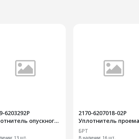
9-6203292Р
2170-6207018-02Р
отнитель опускного
Уплотнитель проем
кла задней двери
задней двери L=3115
БРТ
хний
стыков. 10шт
личии:
13 шт.
В наличии:
16 шт.