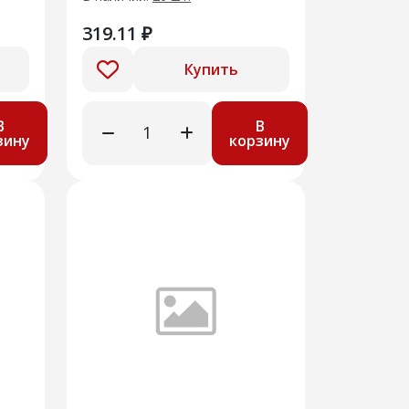
319.11 ₽
Купить
В
В
зину
корзину