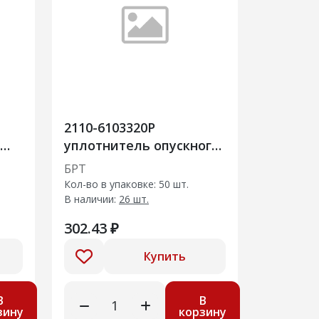
2110-6103320Р
уплотнитель опускного
стекла передней двери
БРТ
внутренний
Кол-во в упаковке: 50 шт.
В наличии:
26 шт.
302.43 ₽
Купить
В
В
зину
корзину