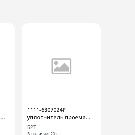
1111-6307024Р
а
уплотнитель проема
двери задка
БРТ
В наличии:
20 шт.