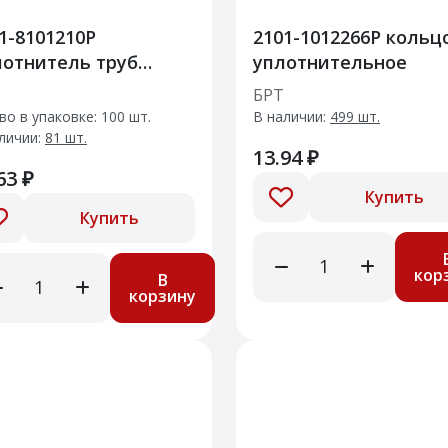
1-8101210Р
2101-1012266Р кольц
отнитель труб
уплотнительное
иатора отопителя в
БРТ
ре
во в упаковке: 100 шт.
В наличии:
499 шт.
личии:
81 шт.
13.94 ₽
63 ₽
Купить
Купить
кор
В
корзину