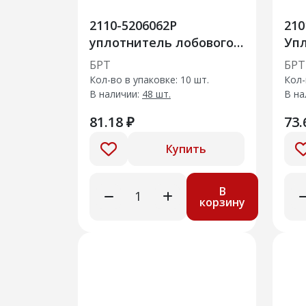
2110-5206062Р
210
уплотнитель лобового
Упл
стекла нижний
рад
БРТ
БРТ
сбо
Кол-во в упаковке: 10 шт.
Кол-
В наличии:
48 шт.
В на
81.18 ₽
73.
Купить
В
корзину