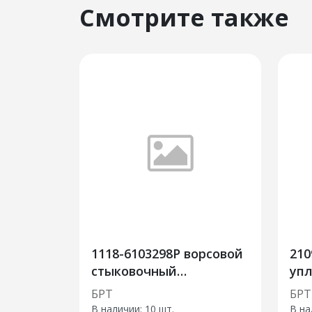
Смотрите также
1118-6103298Р ворсовой
210
стыковочный
упл
уплотнитель
сте
БРТ
БРТ
ве
В наличии:
10 шт.
В на