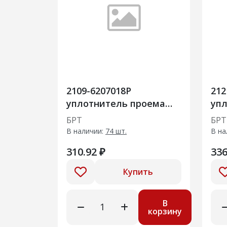
2109-6207018Р
212
уплотнитель проема
уп
двери 20шт
две
БРТ
БРТ
В наличии:
74 шт.
В на
310.92 ₽
336
Купить
В
корзину