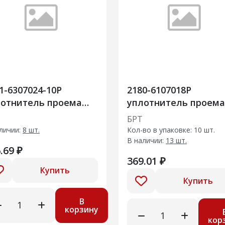
1-6307024-10Р
2180-6107018Р
лотнитель проема
уплотнитель проема
ри задка
передней двери
БРТ
личии:
8 шт.
Кол-во в упаковке: 10 шт.
В наличии:
13 шт.
.69 ₽
369.01 ₽
Купить
Купить
В
корзину
кор