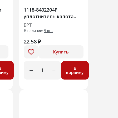
о
1118-8402204Р
уплотнитель капота
передний
БРТ
В наличии:
5 шт.
22.58 ₽
Купить
В
В
зину
корзину