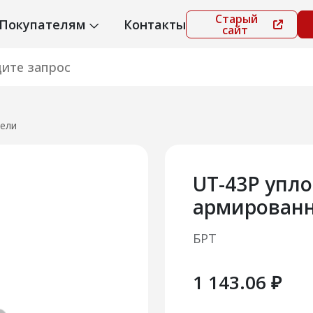
Старый
Покупателям
Контакты
сайт
ели
UТ-43Р упл
армирован
БРТ
1 143.06 ₽