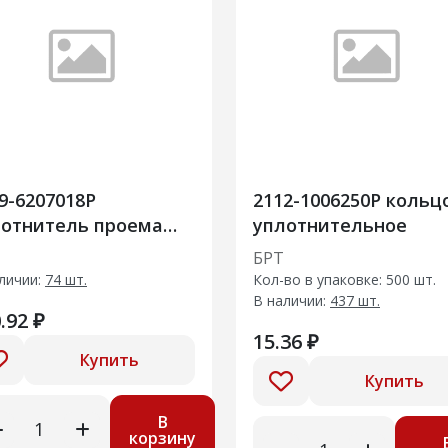
9-6207018Р
2112-1006250Р кольц
лотнитель проема
уплотнительное
ери 20шт
БРТ
личии:
74 шт.
Кол-во в упаковке: 500 шт.
В наличии:
437 шт.
.92 ₽
15.36 ₽
Купить
Купить
В
корзину