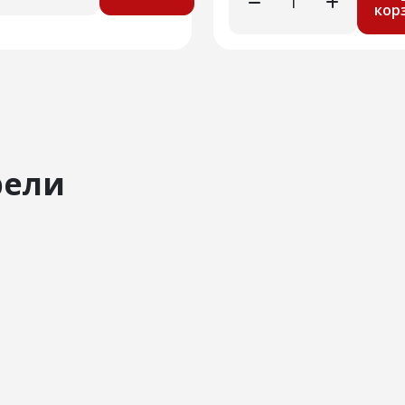
кор
рели