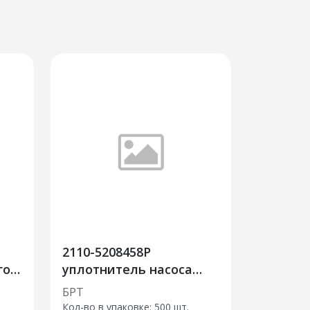
2110-5208458Р
го
уплотнитель насоса
омывателя
БРТ
Кол-во в упаковке: 500 шт.