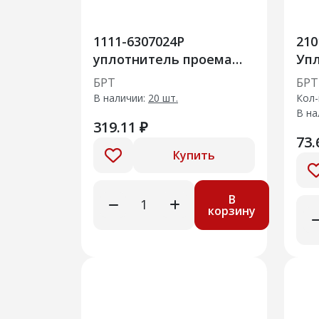
1111-6307024Р
210
уплотнитель проема
Упл
двери задка
рад
БРТ
БРТ
сбо
В наличии:
20 шт.
Кол-
В на
319.11 ₽
73.
Купить
В
корзину