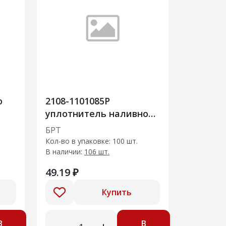
о
2108-1101085Р
уплотнитель наливной
трубы топлив.бака
БРТ
Кол-во в упаковке: 100 шт.
В наличии:
106 шт.
49.19 ₽
Купить
В
В