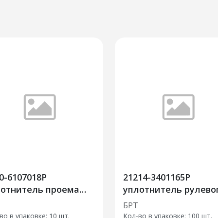
0-6107018Р
21214-3401165Р
лотнитель проема
уплотнитель рулево
редней двери
механизма
БРТ
во в упаковке: 10 шт.
Кол-во в упаковке: 100 шт.