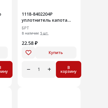
о
1118-8402204Р
уплотнитель капота
передний
БРТ
В наличии:
5 шт.
22.58 ₽
Купить
В
В
зину
корзину