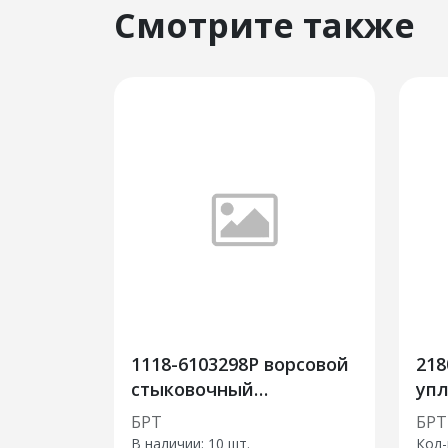
Смотрите также
1118-6103298Р ворсовой
218
стыковочный
уп
уплотнитель
пе
БРТ
БРТ
В наличии:
10 шт.
Кол-