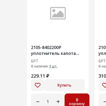
2105-8402200Р
210
уплотнитель капота
уп
задний
дв
БРТ
БРТ
В наличии:
9 шт.
В на
229.11 ₽
310
Купить
В
корзину