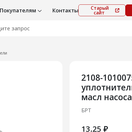
Старый
Покупателям
Контакты
сайт
ели
2108-10100
уплотнител
масл насос
БРТ
13.25 ₽