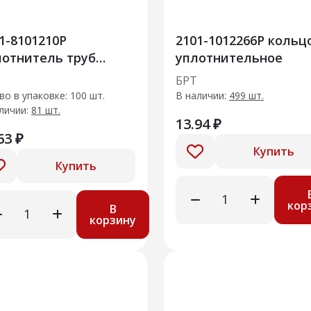
1-8101210Р
2101-1012266Р кольц
отнитель труб
уплотнительное
иатора отопителя в
БРТ
ре
во в упаковке: 100 шт.
В наличии:
499 шт.
личии:
81 шт.
13.94 ₽
63 ₽
Купить
Купить
кор
В
корзину