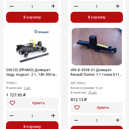
В корзину
В корзину
SX612S (ПРАМО) Домкрат
490-Б-0558-01 Домкрат
гидр. подкат. 2 т, 140-300 мм,
Renault Duster 1,1 тонна Б11-
в кейсе
45
ПРАМО
АВТОМАШ
В наличии:
1 шт.
Кол-во в упаковке: 6 шт.
В наличии:
10 шт.
1 727.65 ₽
812.13 ₽
Купить
Купить
В корзину