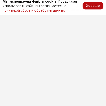
Мы используем файлы cookie
. Продолжая
Хорошо
использовать сайт, вы соглашаетесь с
Главная
Каталог
Избранное
Корзина
Аккаунт
политикой сбора и обработки данных
.
Оптовая продажа автозапчастей
по всей России
Компания
О нас
Контакты
Покупателям
Доставка и оплата
Вопросы и ответы
Новости
Телефоны