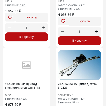
КЗАТЭ
КЗАЭ
2113-2115 (вал 12мм)
В наличии:
7 шт.
Кол-во в упаковке: 2 шт.
В наличии:
10 шт.
1 457.33 ₽
4 053.86 ₽
Купить
Купить
В корзину
В корзину
95.5205100 УИ Привод
2123.5205015 Привод ст/оч
стеклоочистителя 1118
В-2123
КЗАЭ
AVTOPRIBOR
В наличии:
54 шт.
Кол-во в упаковке: 1 шт.
В наличии:
58 шт.
4 673.70 ₽