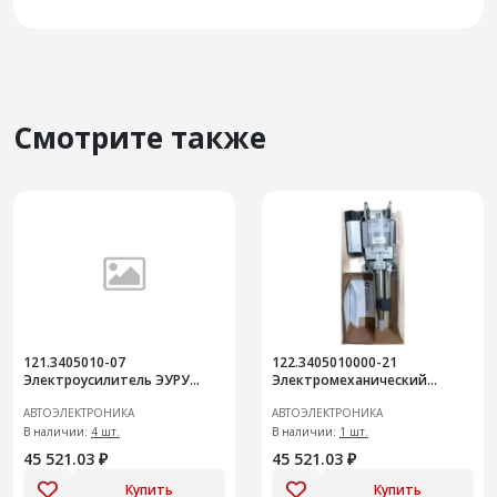
Смотрите также
121.3405010-07
122.3405010000-21
Электроусилитель ЭУРУ
Электромеханический
рейка 3.1 ЗАМЕНА 121.3405-
усилитель руля (Лада Гранта
АВТОЭЛЕКТРОНИКА
АВТОЭЛЕКТРОНИКА
03/06
FL) замена 122.3405010000-
В наличии:
4 шт.
06/07/
В наличии:
1 шт.
45 521.03 ₽
45 521.03 ₽
Купить
Купить