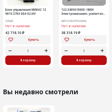
Блок управления МИКАС 12
122.3405010000-18КИ
9815.3763 004-02 ИУ
Электромеханич. усилитель
руля (Лада Гранта FL) замена
ЭЛКАР
АВТОЭЛЕКТРОНИКА
122.3405010000-06/07
Нет в наличии
Нет в наличии
42 718.10 ₽
38 318.19 ₽
Купить
Купить
В корзину
В корзину
Вы недавно смотрели