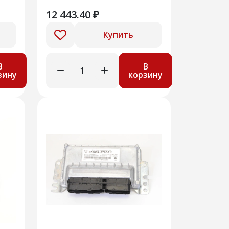
12 443.40 ₽
Купить
В
В
зину
корзину