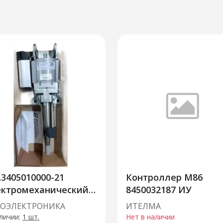
.3405010000-21
Контроллер М86
ектромеханический
8450032187 ИУ
литель руля (Лада
ТОЭЛЕКТРОНИКА
ИТЕЛМА
нта FL) замена
личии:
1 шт.
Нет в наличии