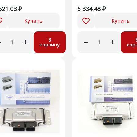
.3405010000-06/07/
521.03 ₽
5 334.48 ₽
Купить
Купить
В
корзину
кор