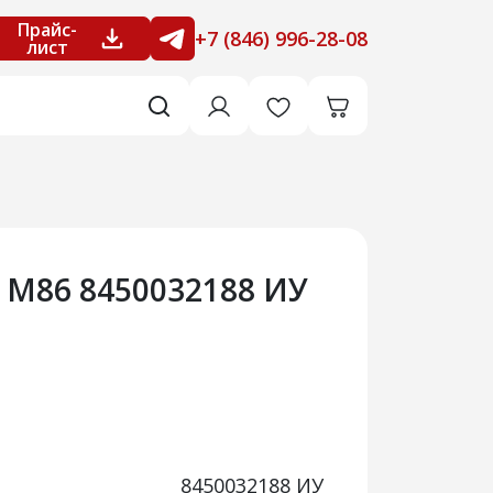
Прайс-
+7 (846) 996-28-08
лист
 М86 8450032188 ИУ
8450032188 ИУ