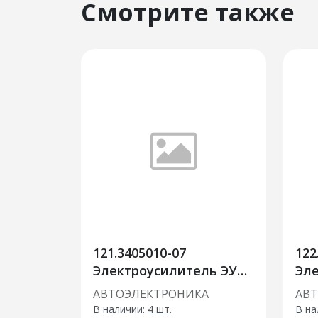
Смотрите также
121.3405010-07
122
Электроусилитель ЭУРУ
Эл
рейка 3.1 ЗАМЕНА
уси
АВТОЭЛЕКТРОНИКА
АВ
121.3405-03/06
Гра
В наличии:
4 шт.
В на