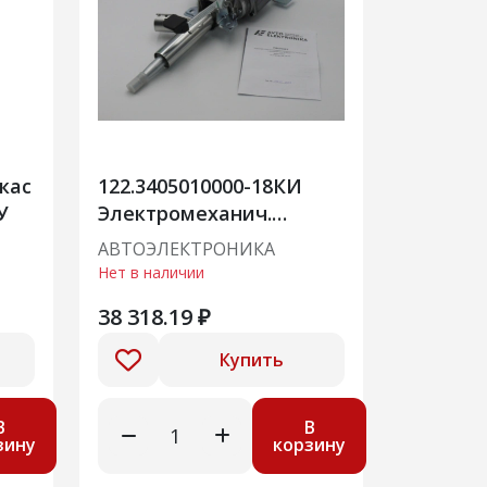
кас
122.3405010000-18КИ
У
Электромеханич.
усилитель руля (Лада
АВТОЭЛЕКТРОНИКА
Гранта FL) замена
Нет в наличии
122.3405010000-06/07
38 318.19 ₽
Купить
В
В
зину
корзину