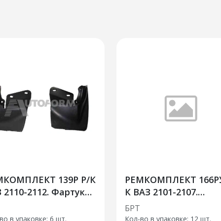
МКОМПЛЕКТ 139Р Р/К
РЕМКОМПЛЕКТ 166РУ
 2110-2112. Фартуки
К ВАЗ 2101-2107.
них колес с
Подушки пружины
БРТ
еплениями
задней подвески
во в упаковке: 6 шт.
Кол-во в упаковке: 12 шт.