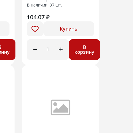
устойчивости
В наличии:
37 шт.
104.07 ₽
Купить
В
В
зину
корзину