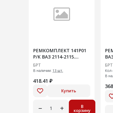
РЕМКОМПЛЕКТ 141Р01
РЕ
Р/К ВАЗ 2114-2115.
ВАЗ
Фартуки задних колес
по
БРТ
БРТ
без креплений
В наличии:
13 шт.
Кол-
В на
418.41 ₽
368
Купить
В
корзину