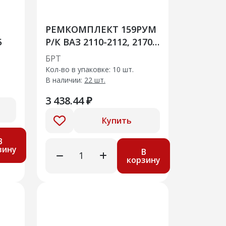
РЕМКОМПЛЕКТ 159РУМ
5
Р/К ВАЗ 2110-2112, 2170.
Ремень ГРМ 16 клап-ый
БРТ
с натяж роликом 10 шт
Кол-во в упаковке: 10 шт.
В наличии:
22 шт.
3 438.44 ₽
Купить
В
зину
В
корзину