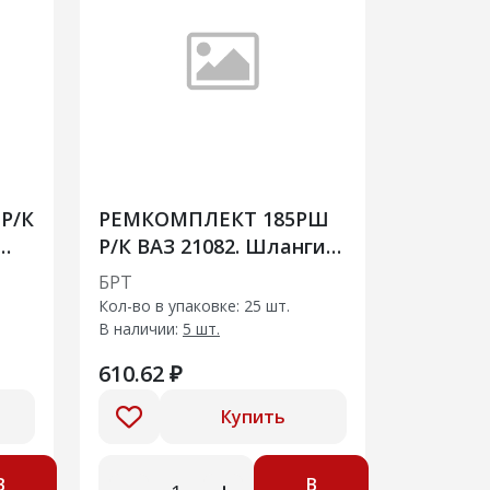
Р/К
РЕМКОМПЛЕКТ 185РШ
Р/К ВАЗ 21082. Шланги
системы охлаждения
БРТ
радиатора на
Кол-во в упаковке: 25 шт.
инжекторный
В наличии:
5 шт.
двигатель
610.62 ₽
Купить
В
В