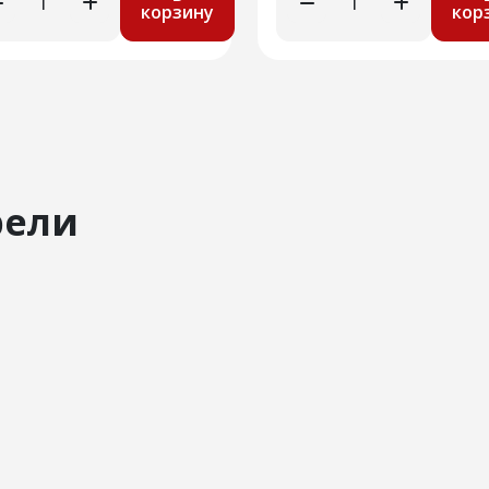
корзину
кор
рели