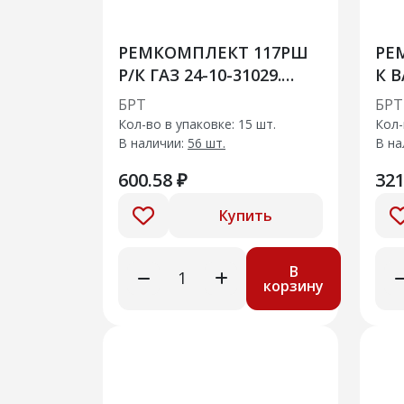
РЕМКОМПЛЕКТ 117РШ
РЕ
Р/К ГАЗ 24-10-31029.
К В
Шланги системы
шру
БРТ
БРТ
охлаждения радиатора
хом
Кол-во в упаковке: 15 шт.
Кол-
ЗМЗ-402
В наличии:
56 шт.
В на
600.58 ₽
321
Купить
В
корзину