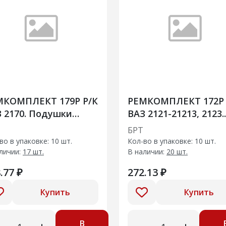
МКОМПЛЕКТ 179Р Р/К
РЕМКОМПЛЕКТ 172Р 
 2170. Подушки
ВАЗ 2121-21213, 2123.
двески глушителя
Крепления подвески
БРТ
глушителя
во в упаковке: 10 шт.
Кол-во в упаковке: 10 шт.
личии:
17 шт.
В наличии:
20 шт.
.77 ₽
272.13 ₽
Купить
Купить
В