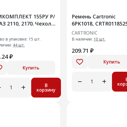
МКОМПЛЕКТ 155РУ Р/
Ремень Cartronic
АЗ 2110, 2170. Чехол
6PK1018, CRTR011852
са внутр шарнира с
CARTRONIC
утами и смаз 15шт
во в упаковке: 15 шт.
В наличии:
10 шт.
личии:
44 шт.
209.71 ₽
.24 ₽
Купить
Купить
кор
В
корзину