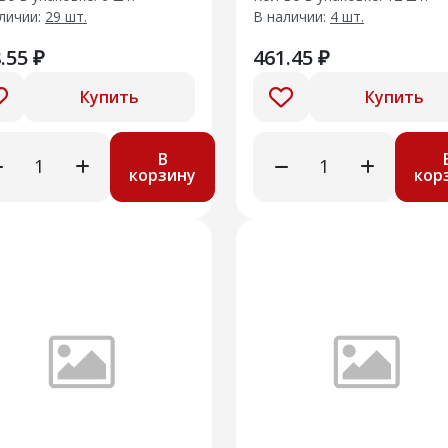
усиленные
личии:
29 шт.
В наличии:
4 шт.
.55 ₽
461.45 ₽
Купить
Купить
В
корзину
кор