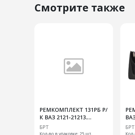
Смотрите также
РЕМКОМПЛЕКТ 131РБ Р/
РЕ
К ВАЗ 2121-21213.
ВАЗ
Шланги переднего
зад
БРТ
БРТ
нижнего гидротормоза
кр
Кол-во в упаковке: 25 шт.
Кол-