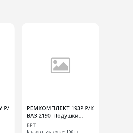
 Р/
РЕМКОМПЛЕКТ 193Р Р/К
ВАЗ 2190. Подушки
стабилизатора
БРТ
поперечной
Кол-во в упаковке: 100 шт.