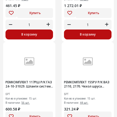
461.45 ₽
1 272.01 ₽
Купить
Купить
В корзину
В корзину
РЕМКОМПЛЕКТ 117РШ Р/К ГАЗ
РЕМКОМПЛЕКТ 155РУ Р/К ВАЗ
24-10-31029. Шланги системы
2110, 2170. Чехол шруса
охлаждения радиатора
внутр шарнира с хомутами и
БРТ
БРТ
ЗМЗ-402
смаз 15шт
Кол-во в упаковке: 15 шт.
Кол-во в упаковке: 15 шт.
В наличии:
56 шт.
В наличии:
44 шт.
600.58 ₽
321.24 ₽
Купить
Купить