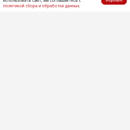
использовать сайт, вы соглашаетесь с
Главная
Каталог
Избранное
Корзина
Аккаунт
политикой сбора и обработки данных
.
Оптовая продажа автозапчастей
по всей России
Компания
О нас
Контакты
Покупателям
Доставка и оплата
Вопросы и ответы
Новости
Телефоны
+7 (846) 996-28-08