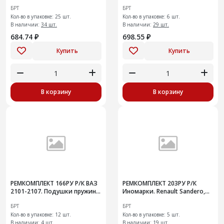
переднего нижнего
колес с креплениями
БРТ
БРТ
гидротормоза
Кол-во в упаковке: 25 шт.
Кол-во в упаковке: 6 шт.
В наличии:
34 шт.
В наличии:
29 шт.
684.74 ₽
698.55 ₽
Купить
Купить
В корзину
В корзину
РЕМКОМПЛЕКТ 166РУ Р/К ВАЗ
РЕМКОМПЛЕКТ 203РУ Р/К
2101-2107. Подушки пружины
Иномарки. Renault Sandero,
задней подвески усиленные
Logan, Largus. Ремень ГРМ 96-
БРТ
БРТ
17 1.4/1.6, 8V с ролик
Кол-во в упаковке: 12 шт.
Кол-во в упаковке: 5 шт.
В наличии:
4 шт.
В наличии:
19 шт.