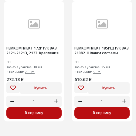
РЕМКОМПЛЕКТ 172Р Р/К ВАЗ
РЕМКОМПЛЕКТ 185РШ Р/К ВАЗ
2121-21213, 2123. Крепления
21082. Шланги системы
подвески глушителя
охлаждения радиатора на
БРТ
БРТ
инжекторный двигатель
Кол-во в упаковке: 10 шт.
Кол-во в упаковке: 25 шт.
В наличии:
20 шт.
В наличии:
5 шт.
272.13 ₽
610.62 ₽
Купить
Купить
В корзину
В корзину