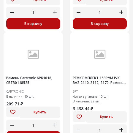
В корзину
В корзину
Ремень Cartronic 6PK1018,
РЕМКОМПЛЕКТ 159РУМ Р/К
CRTR0118525
ВАЗ 2110-2112, 2170. Ремень
ГРМ 16 клап-ый с натяж
CARTRONIC
БРТ
роликом 10 шт
В наличии:
10 шт.
Кол-во в упаковке: 10 шт.
В наличии:
22 шт.
209.71 ₽
3 438.44 ₽
Купить
Купить