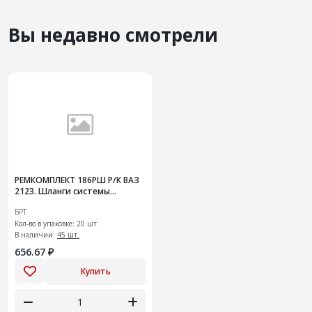
Вы недавно смотрели
РЕМКОМПЛЕКТ 186РШ Р/К ВАЗ
2123. Шланги системы
охлажд. радиатора на
БРТ
инжектор двиг.20шт+
Кол-во в упаковке: 20 шт.
В наличии:
45 шт.
656.67 ₽
Купить