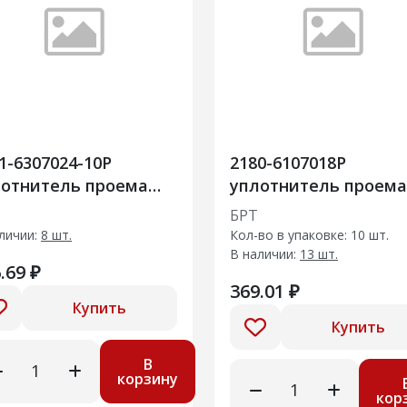
1-6307024-10Р
2180-6107018Р
лотнитель проема
уплотнитель проема
ри задка
передней двери
БРТ
личии:
8 шт.
Кол-во в упаковке: 10 шт.
В наличии:
13 шт.
.69 ₽
369.01 ₽
Купить
Купить
В
корзину
кор