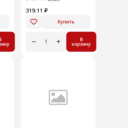
319.11 ₽
Купить
В
В
зину
корзину