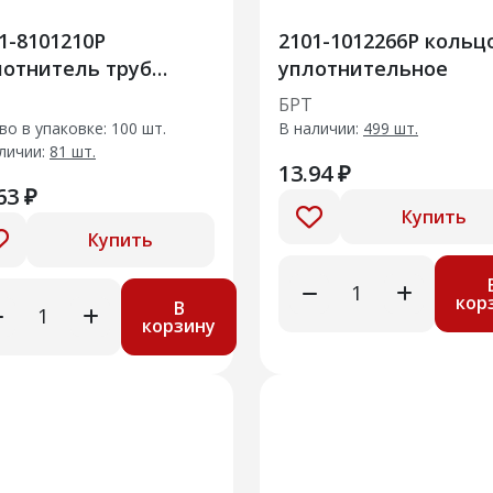
1-8101210Р
2101-1012266Р кольц
отнитель труб
уплотнительное
иатора отопителя в
БРТ
ре
во в упаковке: 100 шт.
В наличии:
499 шт.
личии:
81 шт.
13.94 ₽
63 ₽
Купить
Купить
кор
В
корзину