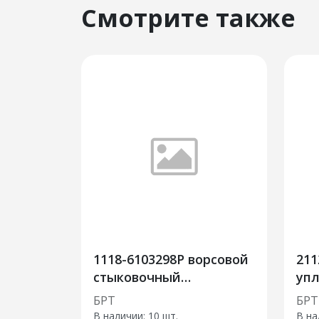
Смотрите также
1118-6103298Р ворсовой
211
стыковочный
уп
уплотнитель
БРТ
БРТ
В наличии:
10 шт.
В на