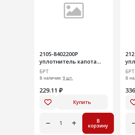
2105-8402200Р
212
уплотнитель капота
уп
задний
две
БРТ
БРТ
В наличии:
9 шт.
В на
229.11 ₽
336
Купить
В
корзину