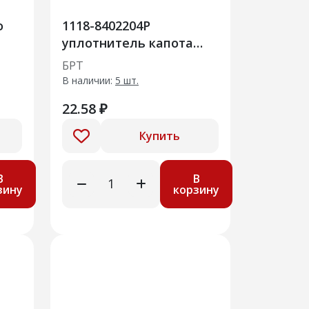
о
1118-8402204Р
уплотнитель капота
передний
БРТ
В наличии:
5 шт.
22.58 ₽
Купить
В
В
зину
корзину