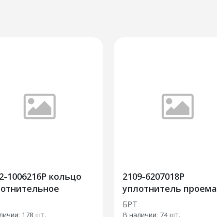
2-1006216Р кольцо
2109-6207018Р
лотнительное
уплотнитель проема
двери 20шт
БРТ
личии:
178 шт.
В наличии:
74 шт.