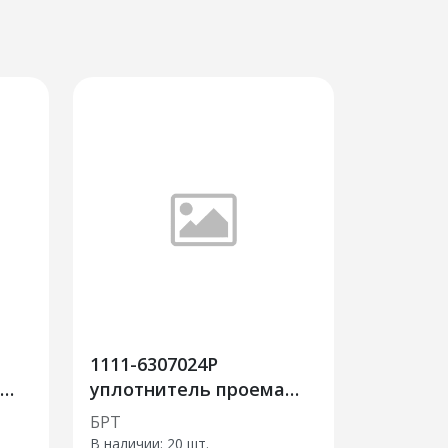
1111-6307024Р
уплотнитель проема
двери задка
БРТ
В наличии:
20 шт.