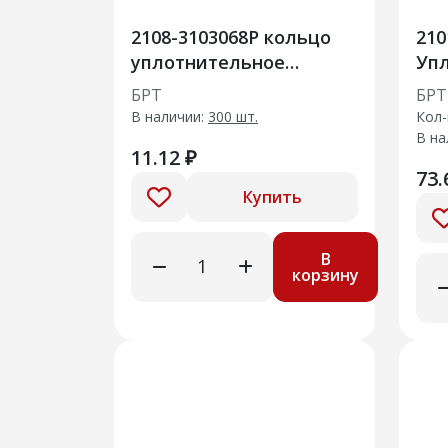
2108-3103068Р кольцо
210
уплотнительное
Упл
колпака ступицы
рад
БРТ
БРТ
колеса
сбо
В наличии:
300 шт.
Кол-
В на
11.12 ₽
73.
Купить
В
корзину