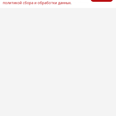
Главная
Каталог
Избранное
Корзина
Аккаунт
политикой сбора и обработки данных
.
Оптовая продажа автозапчастей
по всей России
Компания
О нас
Контакты
Покупателям
Доставка и оплата
Вопросы и ответы
Новости
Телефоны
+7 (846) 996-28-08