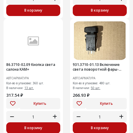
В корзину
В корзину
86.3710-02.09 Кнопка света
931.3710-01.13 Включение
салона КАМ+
света поворотной фары-
искателя "Газель", "Соболь"
АВТОАРМАТУРА
АВТОАРМАТУРА
новая панель
Кол-во в упаковке: 360 шт.
Кол-во в упаковке: 480 шт.
В наличии:
13 шт.
В наличии:
50 шт.
317.54 ₽
266.93 ₽
Купить
Купить
В корзину
В корзину