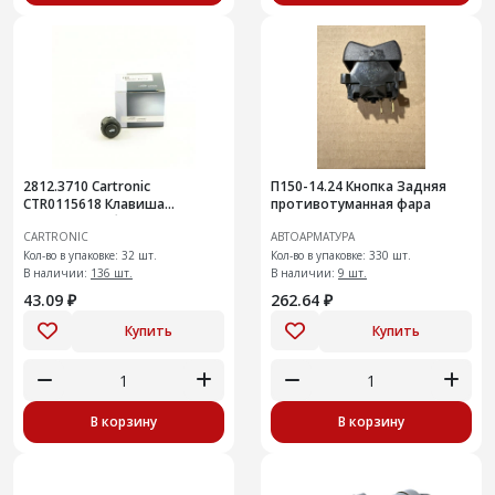
2812.3710 Cartronic
П150-14.24 Кнопка Задняя
CTR0115618 Клавиша
противотуманная фара
открывания багажника ВАЗ
CARTRONIC
АВТОАРМАТУРА
2110-12, ПАЗ ПАЗ/ ВАЗ 2110-
2112
Кол-во в упаковке: 32 шт.
Кол-во в упаковке: 330 шт.
В наличии:
136 шт.
В наличии:
9 шт.
43.09 ₽
262.64 ₽
Купить
Купить
В корзину
В корзину