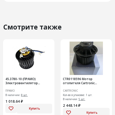
Смотрите также
45.3780-10 (ПРАМО)
CTR0118596 Мотор
Электровентилятор
отопителя Cartronic
отопителя салона
(Ref.A21R23.8101178/16466693)
ПРАМО
CARTRONIC
В наличии:
8 шт.
Кол-во в упаковке: 1 шт.
В наличии:
5 шт.
1 018.64 ₽
2 448.14 ₽
Купить
Купить