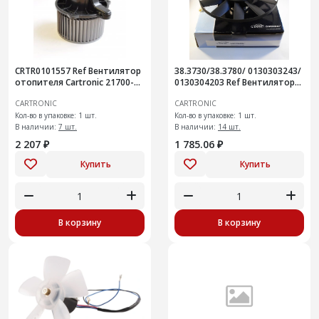
CRTR0101557 Ref Вентилятор
38.3730/38.3780/ 0130303243/
отопителя Cartronic 21700-
0130304203 Ref Вентилятор
8118022-10
охлаждения Cartronic
CARTRONIC
CARTRONIC
CTR0101472
Кол-во в упаковке: 1 шт.
Кол-во в упаковке: 1 шт.
В наличии:
7 шт.
В наличии:
14 шт.
2 207 ₽
1 785.06 ₽
Купить
Купить
В корзину
В корзину