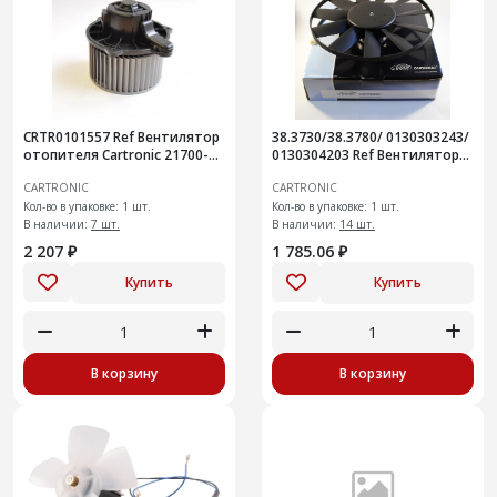
CRTR0101557 Ref Вентилятор
38.3730/38.3780/ 0130303243/
отопителя Cartronic 21700-
0130304203 Ref Вентилятор
8118022-10
охлаждения Cartronic
CARTRONIC
CARTRONIC
CTR0101472
Кол-во в упаковке: 1 шт.
Кол-во в упаковке: 1 шт.
В наличии:
7 шт.
В наличии:
14 шт.
2 207 ₽
1 785.06 ₽
Купить
Купить
В корзину
В корзину