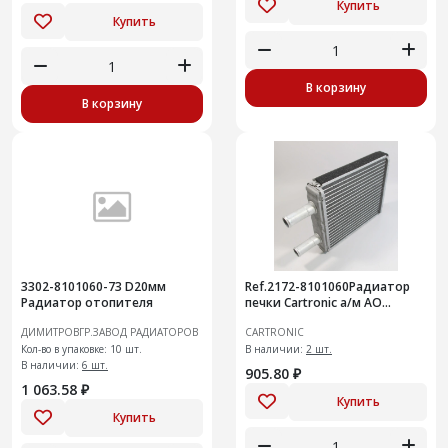
Купить
Купить
В корзину
В корзину
3302-8101060-73 D20мм
Ref.2172-8101060Радиатор
Радиатор отопителя
печки Cartronic а/м АО
«АвтоВАЗ» CRTR0132054 /
ДИМИТРОВГР.ЗАВОД РАДИАТОРОВ
CARTRONIC
21720810106000/
Кол-во в упаковке: 10 шт.
217008101060
В наличии:
2 шт.
В наличии:
6 шт.
905.80 ₽
1 063.58 ₽
Купить
Купить