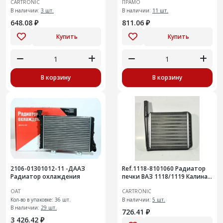
CARTRONIC
ПРАМО
CRTR0115378 )
В наличии:
3 шт.
В наличии:
11 шт.
648.08 ₽
811.06 ₽
Купить
Купить
В корзину
В корзину
2106-01301012-11 -ДААЗ
Ref.1118-8101060 Радиатор
Радиатор охлаждения
печки ВАЗ 1118/1119 Калина,
Cartronic CRTR0115370
ОАТ
CARTRONIC
/11180810106000
Кол-во в упаковке: 36 шт.
В наличии:
5 шт.
В наличии:
29 шт.
726.41 ₽
3 426.42 ₽