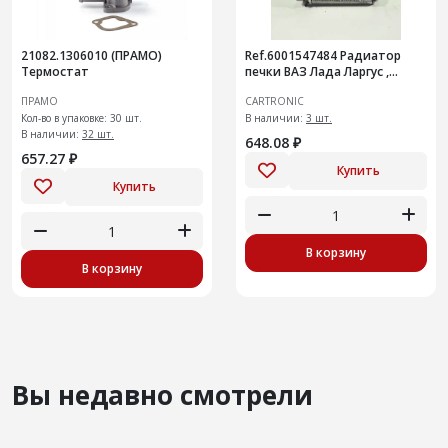
21082.1306010 (ПРАМО)
Ref.6001547484 Радиатор
Термостат
печки ВАЗ Лада Ларгус ,
Renault Logan (04-), Cartronic
ПРАМО
CARTRONIC
CRTR0115378 )
Кол-во в упаковке: 30 шт.
В наличии:
3 шт.
В наличии:
32 шт.
648.08 ₽
657.27 ₽
Купить
Купить
В корзину
В корзину
Вы недавно смотрели