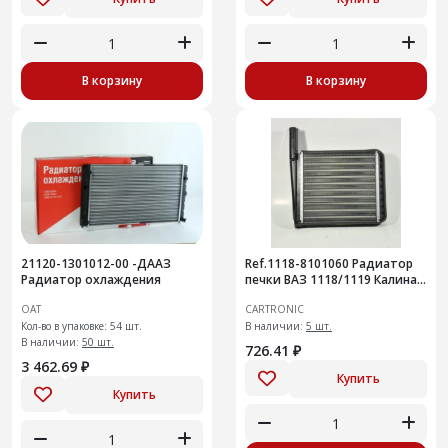
В корзину
В корзину
21120-1301012-00 -ДААЗ
Ref.1118-8101060 Радиатор
Радиатор охлаждения
печки ВАЗ 1118/1119 Калина,
Cartronic CRTR0115370
ОАТ
CARTRONIC
/11180810106000
Кол-во в упаковке: 54 шт.
В наличии:
5 шт.
В наличии:
50 шт.
726.41 ₽
3 462.69 ₽
Купить
Купить