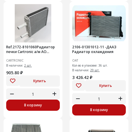
Ref.2172-8101060Радиатор
2106-01301012-11 -ДААЗ
печки Cartronic а/м АО
Радиатор охлаждения
«АвтоВАЗ» CRTR0132054 /
CARTRONIC
ОАТ
21720810106000/
217008101060
В наличии:
2 шт.
Кол-во в упаковке: 36 шт.
В наличии:
29 шт.
905.80 ₽
3 426.42 ₽
Купить
Купить
В корзину
В корзину