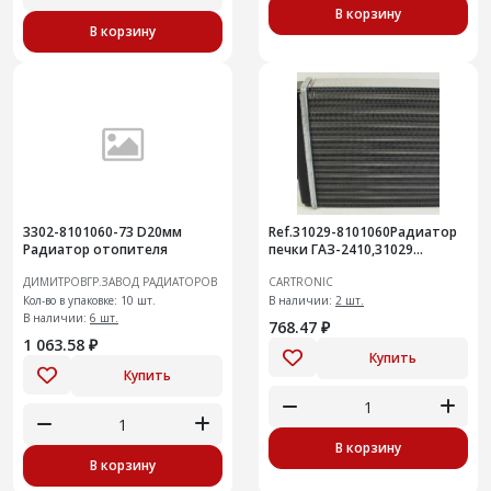
В корзину
В корзину
3302-8101060-73 D20мм
Ref.31029-8101060Радиатор
Радиатор отопителя
печки ГАЗ-2410,31029
Cartronic CRTR0116863 /
ДИМИТРОВГР.ЗАВОД РАДИАТОРОВ
CARTRONIC
31029.8101.000-02/
Кол-во в упаковке: 10 шт.
АР.3102.810
В наличии:
2 шт.
В наличии:
6 шт.
768.47 ₽
1 063.58 ₽
Купить
Купить
В корзину
В корзину