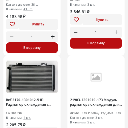
Кол-во в упаковке: 36 шт.
В наличии:
3 шт.
В наличии:
43 шт.
3 846.61 ₽
4 107.49 ₽
Купить
Купить
В корзину
В корзину
Ref.2170-1301012-51П
21903-1301010-173 Модуль
Радиатор охлаждения с
радиатора охлаждения для
кондиц Hall CRTR0132958 /
автомобиля ЛАДА-Грантас
CARTRONIC
ДИМИТРОВГР.ЗАВОД РАДИАТОРОВ
21703-1301012/ 21703-
кондиционером
1300008-00
В наличии:
4 шт.
Кол-во в упаковке: 3 шт.
В наличии:
5 шт.
2 205.75 ₽