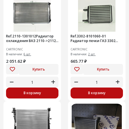
Ref.2110-1301012Радиатор
Ref.3302-8101060-01
охлаждения ВАЗ 2110->2112,
Радиатор печки ГАЗ 3302
Cartronic CRTR0115343
(D=16мм), Cartronic
CARTRONIC
CARTRONIC
/21700130101200/ ЛР2110.1
CRTR0115380 /3302810106001)
В наличии:
6 шт.
В наличии:
2 шт.
2 051.62 ₽
665.77 ₽
Купить
Купить
В корзину
В корзину