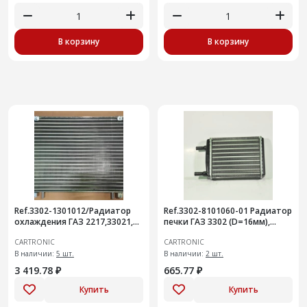
В корзину
В корзину
Ref.3302-1301012/Радиатор
Ref.3302-8101060-01 Радиатор
охлаждения ГАЗ 2217,33021,
печки ГАЗ 3302 (D=16мм),
Cartronic CRTR0115359 (ГАЗ
Cartronic CRTR0115380
CARTRONIC
CARTRONIC
3302 ->99г. LRc 03
/3302810106001)
В наличии:
5 шт.
В наличии:
2 шт.
3 419.78 ₽
665.77 ₽
Купить
Купить