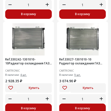
В корзину
В корзину
Ref.330242-1301010-
Ref.33027-1301010-10
10Радиатор охлаждения ГАЗ
Радиатор охлаждения ГАЗ
2217,33021, Cartronic
3302 Бизнес, Cartronic
CARTRONIC
CARTRONIC
CRTR0115358 / 330242-
CRTR0115362 /33027130101010
1301012/3302
В наличии:
4 шт.
В наличии:
9 шт.
2 928.35 ₽
3 074.90 ₽
Купить
Купить
В корзину
В корзину