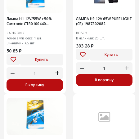
Лампа H1 12V/55W +50%
ЛАМПА H9 12V 65W PURE LIGHT
Cartronic CTR0100440
(CB) 1987302082
Головной свет Плюс 50%
CARTRONIC
BOSCH
света от стандартной
Кол-во в упаковке: 1 шт.
В наличии:
25 шт.
В наличии:
65 шт.
393.28 ₽
50.85 ₽
Купить
Купить
В корзину
В корзину