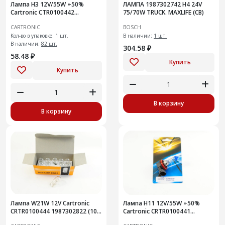
Лампа H3 12V/55W +50%
ЛАМПА 1987302742 H4 24V
Cartronic CTR0100442
75/70W TRUCK. MAXLIFE (CB)
Противотуманки Плюс 50%
CARTRONIC
BOSCH
света от стандартной
Кол-во в упаковке: 1 шт.
В наличии:
1 шт.
В наличии:
82 шт.
304.58 ₽
58.48 ₽
Купить
Купить
В корзину
В корзину
Лампа W21W 12V Cartronic
Лампа H11 12V/55W +50%
CRTR0100444 1987302822 (10
Cartronic CRTR0100441
шт ) Ref
1987302084 Ref