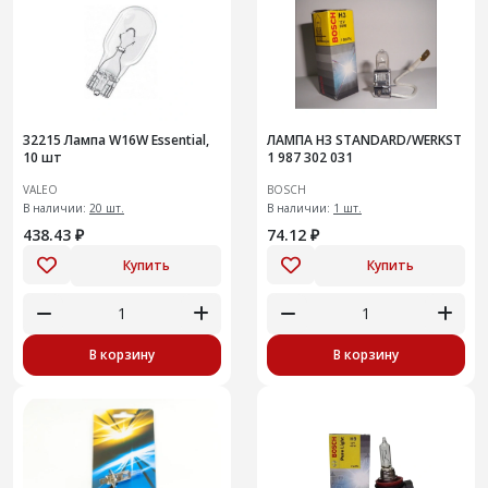
32215 Лампа W16W Essential,
ЛАМПА H3 STANDARD/WERKST
10 шт
1 987 302 031
VALEO
BOSCH
В наличии:
20 шт.
В наличии:
1 шт.
438.43 ₽
74.12 ₽
Купить
Купить
В корзину
В корзину