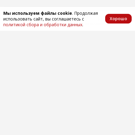
Мы используем файлы cookie
. Продолжая
Хорошо
использовать сайт, вы соглашаетесь с
Главная
Каталог
Избранное
Корзина
Аккаунт
политикой сбора и обработки данных
.
Оптовая продажа автозапчастей
по всей России
Компания
О нас
Контакты
Покупателям
Доставка и оплата
Вопросы и ответы
Новости