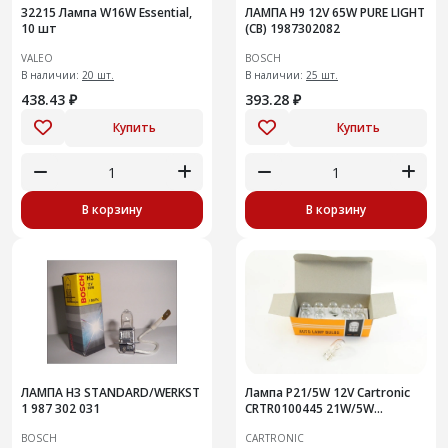
32215 Лампа W16W Essential,
ЛАМПА H9 12V 65W PURE LIGHT
10 шт
(CB) 1987302082
VALEO
BOSCH
В наличии:
20 шт.
В наличии:
25 шт.
438.43 ₽
393.28 ₽
Купить
Купить
В корзину
В корзину
ЛАМПА H3 STANDARD/WERKST
Лампа P21/5W 12V Cartronic
1 987 302 031
CRTR0100445 21W/5W
1987302202 Ref.(10 шт )
BOSCH
CARTRONIC