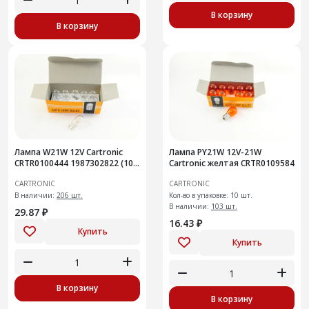
В корзину
В корзину
Лампа W21W 12V Cartronic
Лампа PY21W 12V-21W
CRTR0100444 1987302822 (10
Cartronic желтая CRTR0109584
шт ) Ref
CARTRONIC
CARTRONIC
В наличии:
206 шт.
Кол-во в упаковке: 10 шт.
В наличии:
103 шт.
29.87 ₽
16.43 ₽
Купить
Купить
В корзину
В корзину