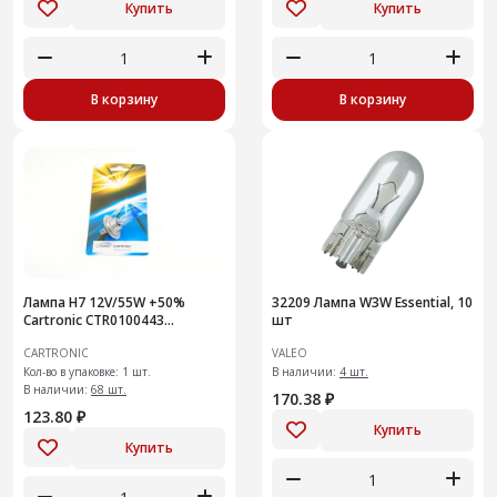
Купить
Купить
В корзину
В корзину
Лампа H7 12V/55W +50%
32209 Лампа W3W Essential, 10
Cartronic CTR0100443
шт
Головной свет Плюс 50%
CARTRONIC
VALEO
света от стандартной
Кол-во в упаковке: 1 шт.
В наличии:
4 шт.
В наличии:
68 шт.
170.38 ₽
123.80 ₽
Купить
Купить