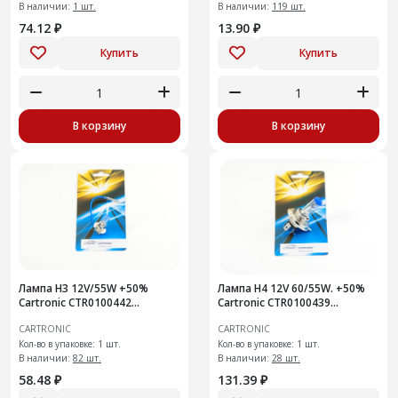
В наличии:
1 шт.
В наличии:
119 шт.
74.12 ₽
13.90 ₽
Купить
Купить
В корзину
В корзину
Лампа H3 12V/55W +50%
Лампа H4 12V 60/55W. +50%
Cartronic CTR0100442
Cartronic CTR0100439
Противотуманки Плюс 50%
Головной свет Плюс 50%
CARTRONIC
CARTRONIC
света от стандартной
света от стандартной
Кол-во в упаковке: 1 шт.
Кол-во в упаковке: 1 шт.
В наличии:
82 шт.
В наличии:
28 шт.
58.48 ₽
131.39 ₽