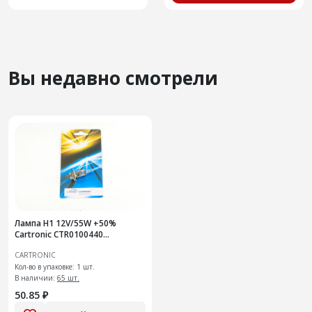
Вы недавно смотрели
Лампа H1 12V/55W +50%
Cartronic CTR0100440
Головной свет Плюс 50%
CARTRONIC
света от стандартной
Кол-во в упаковке: 1 шт.
В наличии:
65 шт.
50.85 ₽