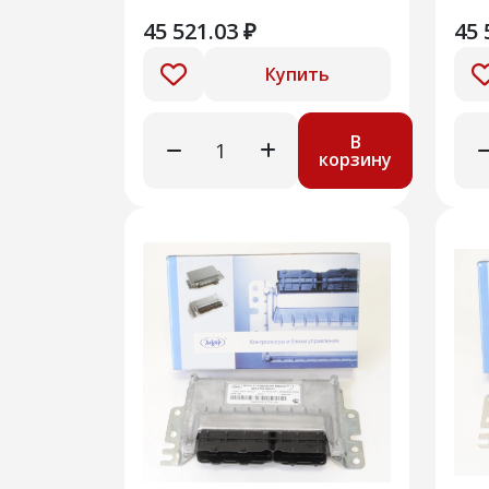
122
45 521.03 ₽
45 
Купить
В
корзину