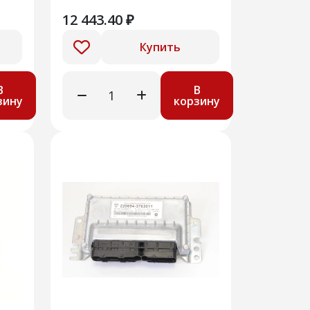
12 443.40 ₽
Купить
В
В
зину
корзину