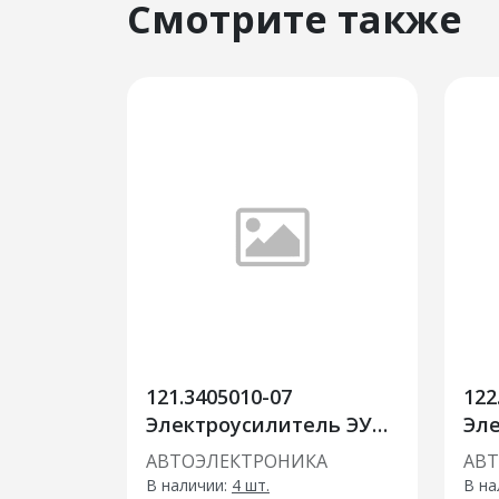
Смотрите также
121.3405010-07
122
Электроусилитель ЭУРУ
Эл
рейка 3.1 ЗАМЕНА
уси
АВТОЭЛЕКТРОНИКА
АВ
121.3405-03/06
Гра
В наличии:
4 шт.
В на