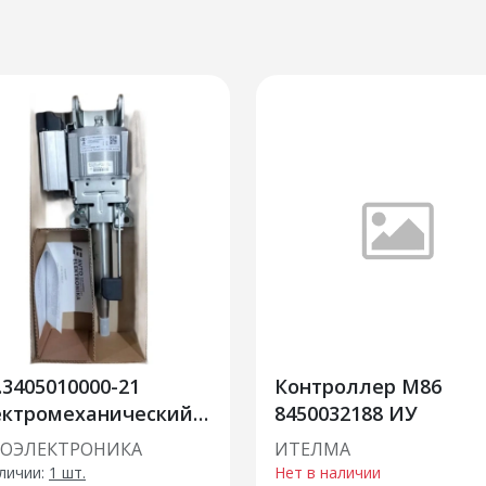
.3405010000-21
Контроллер М86
ектромеханический
8450032188 ИУ
литель руля (Лада
ТОЭЛЕКТРОНИКА
ИТЕЛМА
нта FL) замена
личии:
1 шт.
Нет в наличии