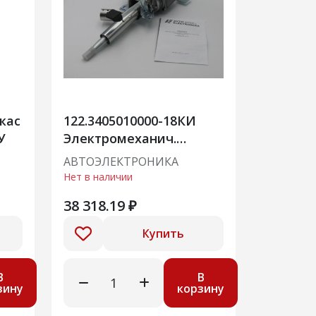
кас
122.3405010000-18КИ
У
Электромеханич.
усилитель руля (Лада
АВТОЭЛЕКТРОНИКА
Гранта FL) замена
Нет в наличии
122.3405010000-06/07
38 318.19 ₽
Купить
В
В
зину
корзину