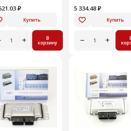
.3405010000-06/07/
521.03 ₽
5 334.48 ₽
Купить
Купить
В
корзину
кор