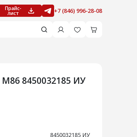
Прайс-
+7 (846) 996-28-08
лист
 М86 8450032185 ИУ
8450032185 ИУ