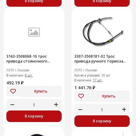
В корзину
В корзину
3163-3508068-10 трос
3307-3508181-02 Трос
привода стояночного
привода ручного тормоза
тормоза перУАЗ-3163 Patriot
левый
ЛЭТЗ г.Лысково
ЛЭТЗ г.Лысково
В наличии:
8 шт.
Кол-во в упаковке: 10 шт.
В наличии:
17 шт.
492.19 ₽
1 441.76 ₽
Купить
Купить
В корзину
В корзину