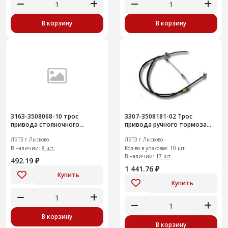
В корзину
В корзину
3163-3508068-10 трос
3307-3508181-02 Трос
привода стояночного
привода ручного тормоза
тормоза перУАЗ-3163 Patriot
левый
ЛЭТЗ г.Лысково
ЛЭТЗ г.Лысково
В наличии:
8 шт.
Кол-во в упаковке: 10 шт.
В наличии:
17 шт.
492.19 ₽
1 441.76 ₽
Купить
Купить
В корзину
В корзину