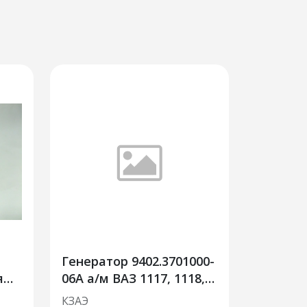
Генератор 9402.3701000-
я
06А а/м ВАЗ 1117, 1118,
1119 ("Калина")90А
КЗАЭ