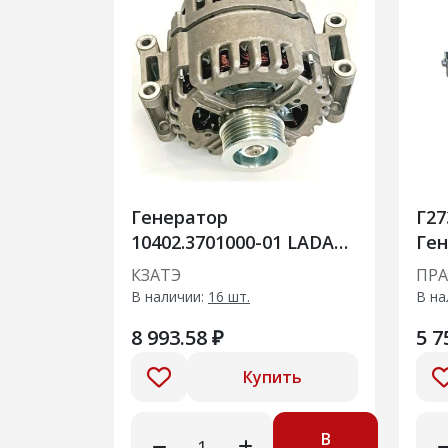
Генератор
Г273В
10402.3701000-01 LADA
Ген
Vesta, LADA XRAY (двиг.
м К
КЗАТЭ
ПР
ВАЗ-21129, ВАЗ-21179 и
(80
В наличии:
16 шт.
В на
их мо
8 993.58 ₽
5 7
Купить
В