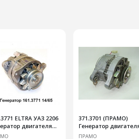
.3771 ELTRA УАЗ 2206
371.3701 (ПРАМО)
ератор двигателя
Генератор двигател
томобиля
авт.ВАЗ 21213, 2131
АМО
ПРАМО