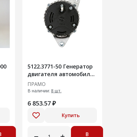
000
5122.3771-50 Генератор
двигателя автомобиля
ГАЗ, УАЗ с двигателями
ПРАМО
УМЗ-4216
В наличии:
8 шт.
6 853.57 ₽
Купить
В
В