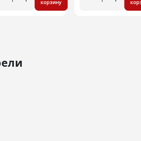
корзину
кор
рели