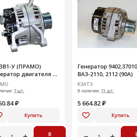
1-У (ПРАМО)
Генератор 9402.3701
ератор двигателя а/
ВАЗ-2110, 2112 (90А)
АМАЗ с двиг. 740
АМО
КЗАТЭ
А)
личии:
7 шт.
В наличии:
71 шт.
50.84 ₽
5 664.82 ₽
Купить
Купить
В