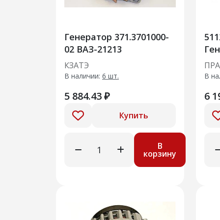
Генератор 371.3701000-
511
02 ВАЗ-21213
Ген
авт
КЗАТЭ
ПР
12
В наличии:
6 шт.
В на
5 884.43 ₽
6 1
Купить
В
корзину