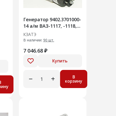
Генератор 9402.3701000-
14 а/м ВАЗ-1117, -1118,
-1119 (Калина")115 АМ
КЗАТЭ
В наличии:
90 шт.
7 046.68 ₽
Купить
В
корзину
В
зину