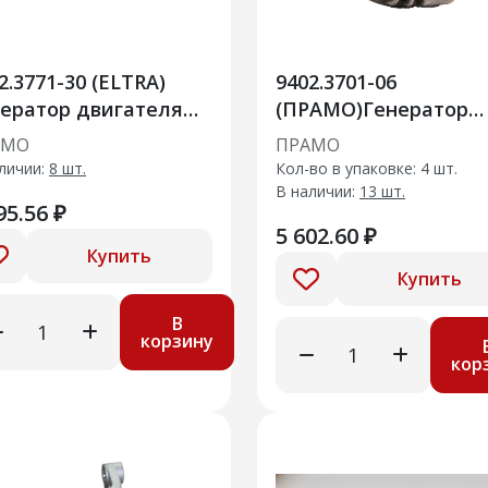
2.3771-30 (ELTRA)
9402.3701-06
ератор двигателя
(ПРАМО)Генератор
омобиля ВАЗ 2123
двигателя ВАЗ 1117-
АМО
ПРАМО
0АМ
1119 100А
личии:
8 шт.
Кол-во в упаковке: 4 шт.
В наличии:
13 шт.
95.56 ₽
5 602.60 ₽
Купить
Купить
В
корзину
кор