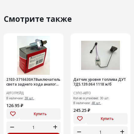
Смотрите также
2103-3716630АТВыключатель
Датчик уровня топлива ДУТ
света заднего хода аналог
7Д5.139.064 1118 ж/б
1312.3768-01, ВК-415, ВК 12-2
АВТОТРЕЙД
СЭПО-АВТО
В наличии:
38 шт.
Кол-во в упаковке: 30 шт.
В наличии:
48 шт.
126.95 ₽
245.25 ₽
Купить
Купить