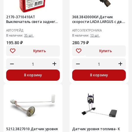
2170-3710410АТ
368.3843000КИ Датчик
Выключатель света заднего
скорости LADA LARGUS с дв.
хода ВАЗ-1118, 2170 анал
К4М и К7М
АВТОТРЕЙД
АВТОЭЛЕКТРОНИКА
1332.3768
В наличии:
35 шт.
В наличии:
13 шт.
195.80 ₽
280.79 ₽
Купить
Купить
В корзину
В корзину
5212.3827010 Датчик уровня
Датчик уровня топлива- К