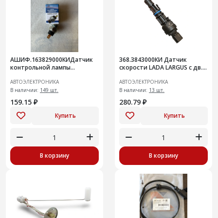
АШИФ.163829000КИДатчик
368.3843000КИ Датчик
контрольной лампы
скорости LADA LARGUS с дв.
давления масла Lada 4x4
К4М и К7М
АВТОЭЛЕКТРОНИКА
АВТОЭЛЕКТРОНИКА
В наличии:
149 шт.
В наличии:
13 шт.
159.15 ₽
280.79 ₽
Купить
Купить
В корзину
В корзину