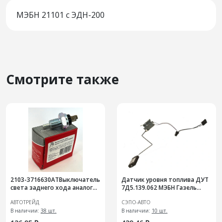
МЭБН 21101 с ЭДН-200
Смотрите также
2103-3716630АТВыключатель
Датчик уровня топлива ДУТ
света заднего хода аналог
7Д5.139.062 МЭБН Газель
1312.3768-01, ВК-415, ВК 12-2
Евро 2
АВТОТРЕЙД
СЭПО-АВТО
В наличии:
38 шт.
В наличии:
10 шт.