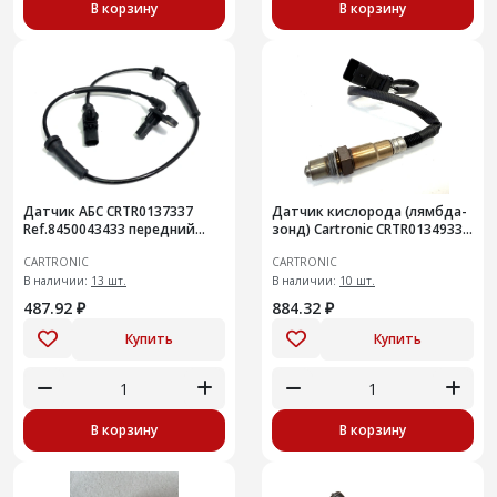
В корзину
В корзину
Датчик АБС CRTR0137337
Датчик кислорода (лямбда-
Ref.8450043433 передний
зонд) Cartronic CRTR0134933
Vesta
J603611061/ F01R00C096
CARTRONIC
CARTRONIC
В наличии:
13 шт.
В наличии:
10 шт.
487.92 ₽
884.32 ₽
Купить
Купить
В корзину
В корзину