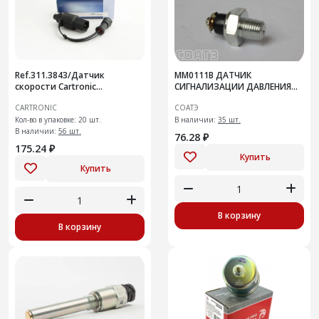
Ref.311.3843/Датчик
ММ0111В ДАТЧИК
скорости Cartronic
СИГНАЛИЗАЦИИ ДАВЛЕНИЯ
CRTR0115610 2112-3843010-30
МАСЛА
CARTRONIC
СОАТЭ
(10702070/12082
Кол-во в упаковке: 20 шт.
В наличии:
35 шт.
В наличии:
56 шт.
76.28 ₽
175.24 ₽
Купить
Купить
В корзину
В корзину