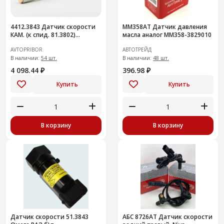
4412.3843 Датчик скорости
ММ358АТ Датчик давления
КАМ. (к спид. 81.3802)
масла аналог ММ358-3829010
ан.ПД8093-4 /А/[20]
AVTOPRIBOR
АВТОТРЕЙД
В наличии:
54 шт.
В наличии:
48 шт.
4 098.44 ₽
396.98 ₽
Купить
Купить
В корзину
В корзину
Датчик скорости 51.3843
АБС 8726АТ Датчик скорости