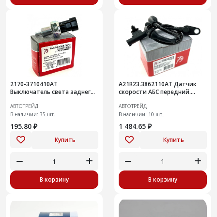
2170-3710410АТ
A21R23.3862110AT Датчик
Выключатель света заднего
скорости АБС передний.
хода ВАЗ-1118, 2170 анал
ГАЗель Next передний,
АВТОТРЕЙД
АВТОТРЕЙД
1332.3768
правый/левый
В наличии:
35 шт.
В наличии:
10 шт.
195.80 ₽
1 484.65 ₽
Купить
Купить
В корзину
В корзину