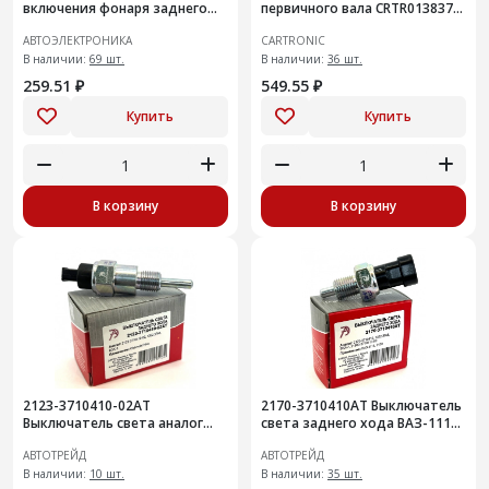
включения фонаря заднего
первичного вала CRTR0138372
хода LADA Vesta, X-Ray
Ref.2170-
АВТОЭЛЕКТРОНИКА
CARTRONIC
3858030/21700385803000
В наличии:
69 шт.
В наличии:
36 шт.
259.51 ₽
549.55 ₽
Купить
Купить
В корзину
В корзину
2123-3710410-02АТ
2170-3710410АТ Выключатель
Выключатель света аналог
света заднего хода ВАЗ-1118,
1362.3768
2170 анал 1332.3768
АВТОТРЕЙД
АВТОТРЕЙД
В наличии:
10 шт.
В наличии:
35 шт.