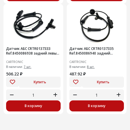
Датчик АБС CRTR0137333
Датчик АБС CRTR0137335
Ref.8450086938 задний левый
Ref.8450086940 задний
Niva Legend
правый Niva Travel
CARTRONIC
CARTRONIC
В наличии:
7 шт.
В наличии:
8 шт.
506.22 ₽
487.92 ₽
Купить
Купить
В корзину
В корзину