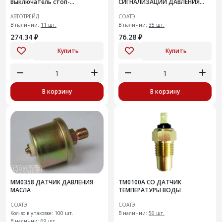
Выключатель стоп-
СИГНАЛИЗАЦИИ ДАВЛЕНИЯ
сигнала(лягушка)
МАСЛА
АВТОТРЕЙД
СОАТЭ
В наличии:
11 шт.
В наличии:
35 шт.
274.34 ₽
76.28 ₽
Купить
Купить
В корзину
В корзину
ММ0358 ДАТЧИК ДАВЛЕНИЯ
ТМ0100А СО ДАТЧИК
МАСЛА
ТЕМПЕРАТУРЫ ВОДЫ
СОАТЭ
СОАТЭ
Кол-во в упаковке: 100 шт.
В наличии:
56 шт.
В наличии:
69 шт.