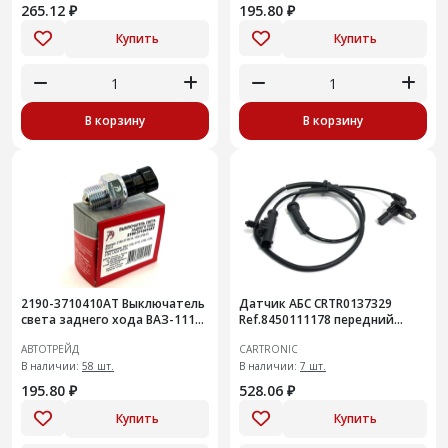
265.12 ₽
195.80 ₽
Купить
Купить
В корзину
В корзину
2190-3710410АТ Выключатель
Датчик АБС CRTR0137329
света заднего хода ВАЗ-1118,
Ref.8450111178 передний
2170, 2190, 2192, 2194, LADA
Granta
АВТОТРЕЙД
CARTRONIC
VESTA
В наличии:
58 шт.
В наличии:
7 шт.
195.80 ₽
528.06 ₽
Купить
Купить