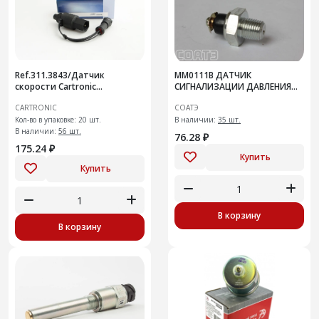
Ref.311.3843/Датчик
ММ0111В ДАТЧИК
скорости Cartronic
СИГНАЛИЗАЦИИ ДАВЛЕНИЯ
CRTR0115610 2112-3843010-30
МАСЛА
CARTRONIC
СОАТЭ
(10702070/12082
Кол-во в упаковке: 20 шт.
В наличии:
35 шт.
В наличии:
56 шт.
76.28 ₽
175.24 ₽
Купить
Купить
В корзину
В корзину