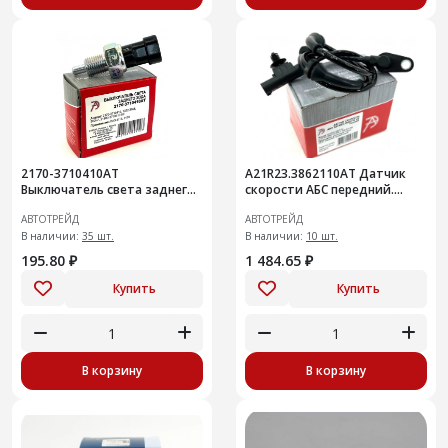
2170-3710410АТ
A21R23.3862110AT Датчик
Выключатель света заднего
скорости АБС передний.
хода ВАЗ-1118, 2170 анал
ГАЗель Next передний,
АВТОТРЕЙД
АВТОТРЕЙД
1332.3768
правый/левый
В наличии:
35 шт.
В наличии:
10 шт.
195.80 ₽
1 484.65 ₽
Купить
Купить
В корзину
В корзину