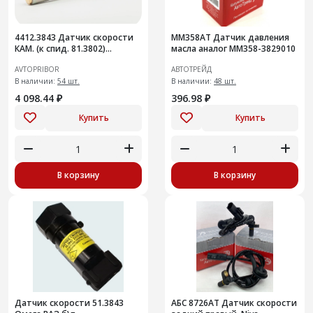
4412.3843 Датчик скорости
ММ358АТ Датчик давления
КАМ. (к спид. 81.3802)
масла аналог ММ358-3829010
ан.ПД8093-4 /А/[20]
AVTOPRIBOR
АВТОТРЕЙД
В наличии:
54 шт.
В наличии:
48 шт.
4 098.44 ₽
396.98 ₽
Купить
Купить
В корзину
В корзину
Датчик скорости 51.3843
АБС 8726АТ Датчик скорости