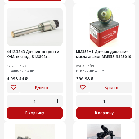
4412.3843 Датчик скорости
ММ358АТ Датчик давления
КАМ. (к спид. 81.3802)
масла аналог ММ358-3829010
ан.ПД8093-4 /А/[20]
AVTOPRIBOR
АВТОТРЕЙД
В наличии:
54 шт.
В наличии:
48 шт.
4 098.44 ₽
396.98 ₽
Купить
Купить
В корзину
В корзину