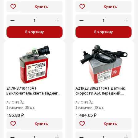
Купить
Купить
В корзину
В корзину
2170-3710410АТ
A21R23.3862110AT Датчик
Выключатель света заднего
скорости АБС передний.
хода ВАЗ-1118, 2170 анал
ГАЗель Next передний,
АВТОТРЕЙД
АВТОТРЕЙД
1332.3768
правый/левый
В наличии:
35 шт.
В наличии:
10 шт.
195.80 ₽
1 484.65 ₽
Купить
Купить