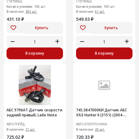
СЧЁТМАШ
СЧЁТМАШ
Кол-во в упаковке: 100 шт.
Кол-во в упаковке: 100 шт.
В наличии:
283 шт.
В наличии:
61 шт.
431.10 ₽
549.03 ₽
Купить
Купить
В корзину
В корзину
АБС 9796АТ Датчик скорости
745.3847000КИ Датчик АБС
задний правый, Lada Vesta
УАЗ Hunter II (3151) (2004-
2007)
АВТОТРЕЙД
АВТОЭЛЕКТРОНИКА
В наличии:
21 шт.
В наличии:
20 шт.
725.02 ₽
720.33 ₽