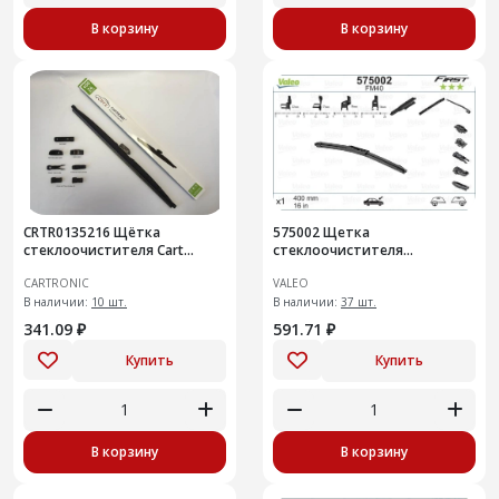
В корзину
В корзину
CRTR0135216 Щётка
575002 Щетка
стеклоочистителя Cart
стеклоочистителя
Зимняя в чехле/600 мм/24" +
Multiconnection 400mm/16''
CARTRONIC
VALEO
набор адаптеров других
типо
В наличии:
10 шт.
В наличии:
37 шт.
341.09 ₽
591.71 ₽
Купить
Купить
В корзину
В корзину