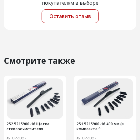
покупателям в выборе
Оставить отзыв
Смотрите также
252.5215900-16 Щетка
251.5215900-16 400 мм (в
стеклоочистителя
комплекте 9
бескаркасная гибридная
адаптеров)Щетка
AVTOPRIBOR
AVTOPRIBOR
(мульти 9 в 1) 400 мм
стеклоочистителя