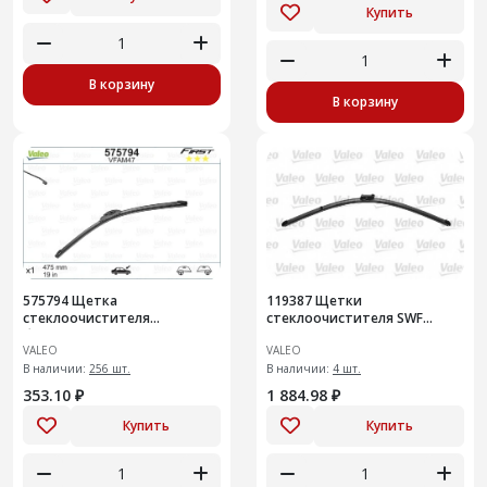
Купить
В корзину
В корзину
575794 Щетка
119387 Щетки
стеклоочистителя
стеклоочистителя SWF
бескаркасная Valeo First 475
(119387)
VALEO
VALEO
мм (575794)
В наличии:
256 шт.
В наличии:
4 шт.
353.10 ₽
1 884.98 ₽
Купить
Купить