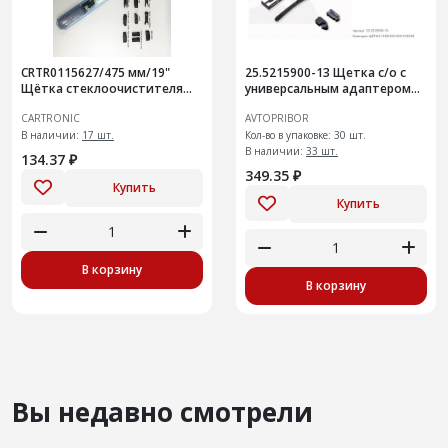
CRTR0115627/475 мм/19"
25.5215900-13 Щетка с/о с
Щётка стеклоочистителя
универсальным адаптером
Cartronic Бескаркасная/
330
CARTRONIC
AVTOPRIBOR
Крючок/
В наличии:
17 шт.
Кол-во в упаковке: 30 шт.
В наличии:
33 шт.
134.37 ₽
349.35 ₽
Купить
Купить
В корзину
В корзину
Вы недавно смотрели