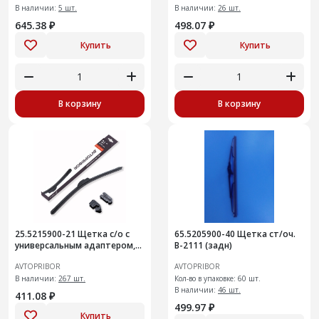
В наличии:
5 шт.
бескаркасная гибридная
В наличии:
26 шт.
645.38 ₽
498.07 ₽
Купить
Купить
В корзину
В корзину
25.5215900-21 Щетка с/о с
65.5205900-40 Щетка ст/оч.
универсальным адаптером,
В-2111 (задн)
530 мм
AVTOPRIBOR
AVTOPRIBOR
В наличии:
267 шт.
Кол-во в упаковке: 60 шт.
В наличии:
46 шт.
411.08 ₽
499.97 ₽
Купить