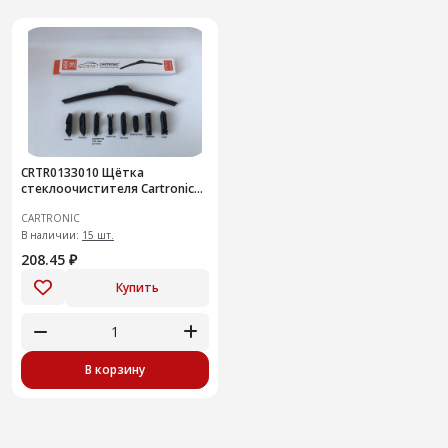
CRTR0133010 Щётка
стеклоочистителя Cartronic
Премиум/ Бескаркасная/
CARTRONIC
Крючок/450 мм
В наличии:
15 шт.
208.45 ₽
Купить
В корзину