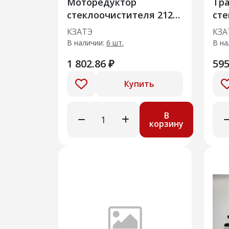
Моторедуктор
Тр
стеклоочистителя 2123-
сте
3730000-12 ВАЗ 2110-
520
КЗАТЭ
КЗА
2112, 1117-1119 Калина,
В наличии:
6 шт.
В на
2190-2191, 2123 (12мм
1 802.86 ₽
595
Купить
В
корзину