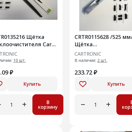
TR0135216 Щётка
CRTR0115628 /525 мм
клоочистителя Cart
Щётка
няя в чехле/600
стеклоочистителя
TRONIC
CARTRONIC
 + набор
Cartronic Бескаркасн
личии:
10 шт.
В наличии:
2 шт.
птеров других типо
Крючок
.09 ₽
233.72 ₽
Купить
Купить
В
корзину
кор