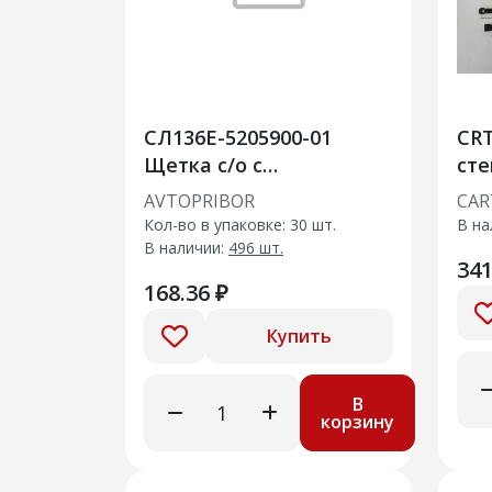
СЛ136Е-5205900-01
CR
Щетка с/о с
сте
универсальным
Зим
AVTOPRIBOR
CAR
адаптером 410мм
мм/24"
Кол-во в упаковке: 30 шт.
В на
ада
В наличии:
496 шт.
341
168.36 ₽
Купить
В
корзину