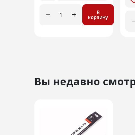
В
корзину
Вы недавно смот