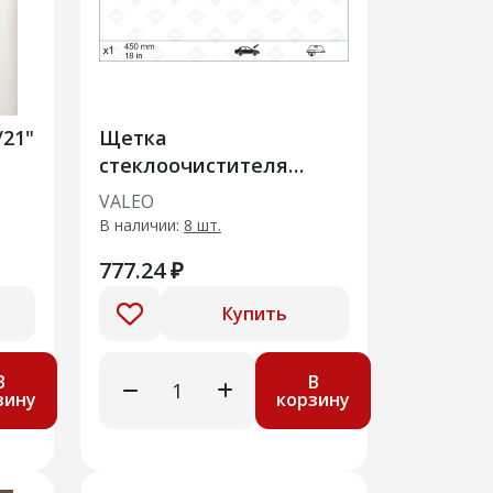
/21"
Щетка
стеклоочистителя
гибридная 450мм
VALEO
ая/
(116176)
В наличии:
8 шт.
777.24 ₽
Купить
В
В
зину
корзину