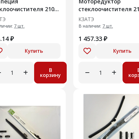
апеция
Моторедуктор
клоочистителя 2101-
стеклоочистителя 21
5010 ВАЗ 2101-2102
3730000 ВАЗ 2108-210
ТЭ
КЗАТЭ
2113-2115 (вал 12мм)
личии:
7 шт.
В наличии:
7 шт.
.14 ₽
1 457.33 ₽
Купить
Купить
В
корзину
кор