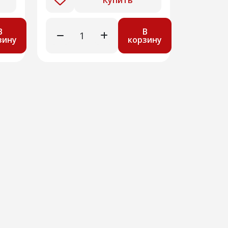
Купить
В
В
зину
корзину