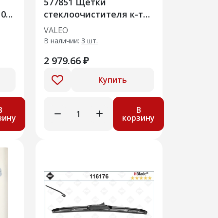
577851 Щетки
08-
стеклоочистителя к-т
99,
(577851)
VALEO
В наличии:
3 шт.
2 979.66 ₽
Купить
В
В
зину
корзину