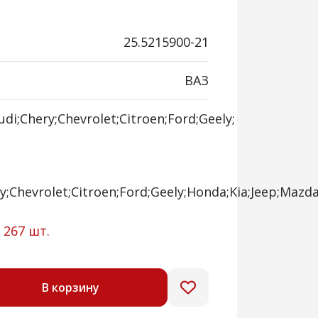
25.5215900-21
ВАЗ
udi;Chery;Chevrolet;Citroen;Ford;Geely;
y;Chevrolet;Citroen;Ford;Geely;Honda;Kia;Jeep;Mazd
:
267 шт.
В корзину