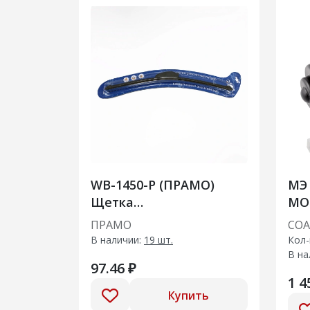
WB-1450-P (ПРАМО)
МЭ 
Щетка
МО
стеклоочистителя
СТ
ПРАМО
СОА
бескаркасная 450 мм
В наличии:
19 шт.
Кол-
(крючок)
В на
97.46 ₽
1 4
Купить