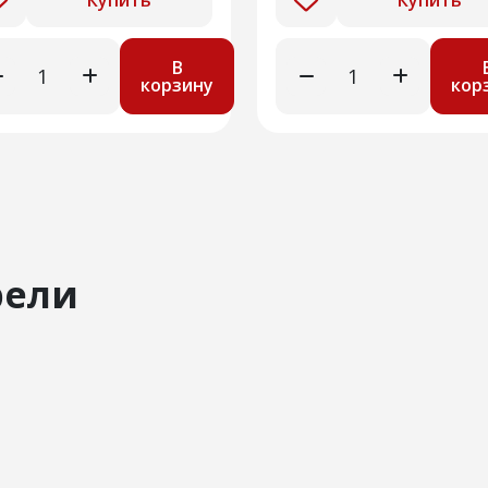
Купить
Купить
В
корзину
кор
рели