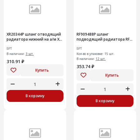
ХR20344Р шланг отводящий
RF909488Р шланг
радиатора нижний на а/м X-
подводящий радиатора RF-
RAY
90
БРТ
БРТ
В наличии:
3 шт.
Кол-во в упаковке: 15 шт.
В наличии:
12 шт.
310.91 ₽
353.74 ₽
Купить
Купить
В корзину
В корзину