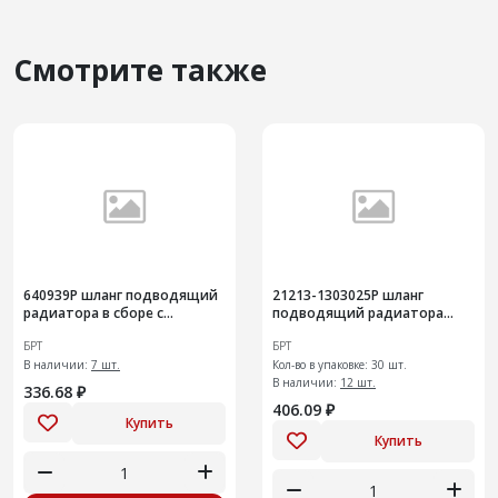
Смотрите также
640939Р шланг подводящий
21213-1303025Р шланг
радиатора в сборе с
подводящий радиатора
пружинным хомутом на а/м
30шт
БРТ
БРТ
Granta,
В наличии:
7 шт.
Кол-во в упаковке: 30 шт.
В наличии:
12 шт.
336.68 ₽
406.09 ₽
Купить
Купить