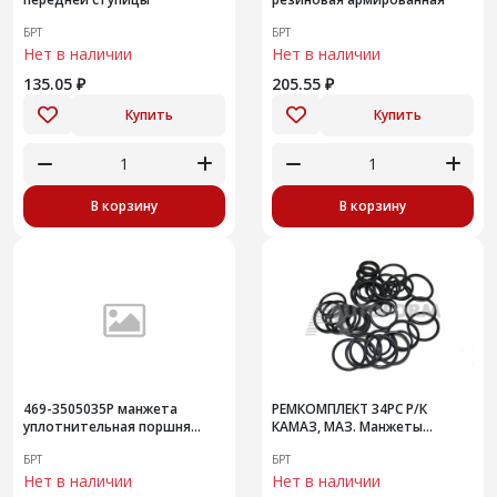
БРТ
БРТ
Нет в наличии
Нет в наличии
135.05 ₽
205.55 ₽
Купить
Купить
В корзину
В корзину
469-3505035Р манжета
РЕМКОМПЛЕКТ 34РС Р/К
уплотнительная поршня
КАМАЗ, МАЗ. Манжеты
главного цилиндра
секции топливного насоса
БРТ
БРТ
высокого давления ТНВД 4
Нет в наличии
намен
Нет в наличии