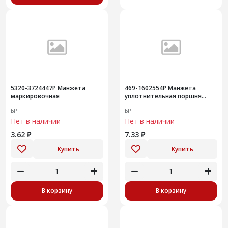
5320-3724447Р Манжета
469-1602554Р Манжета
маркировочная
уплотнительная поршня
главного цилиндра
БРТ
БРТ
сцепления внутренняя
Нет в наличии
Нет в наличии
3.62 ₽
7.33 ₽
Купить
Купить
В корзину
В корзину