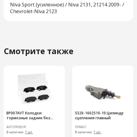
Niva Sport (усиленное) / Niva 2131, 21214 2009- /
Chevrolet-Niva 2123
Смотрите также
BP007AVT Колодки
5320-1602510-10 Цилиндр
тормозные задние без
сцепления главный
датчика Hyundai Solaris / Kia
AVTOPRIBOR
ПРАМО
Rio (10-)
В наличии:
7 шт.
В наличии:
7 шт.