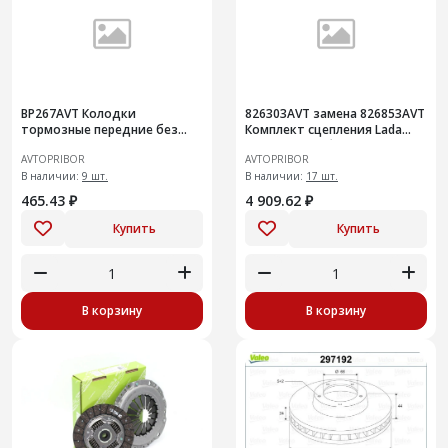
BP267AVT Колодки
826303AVT замена 826853AVT
тормозные передние без
Комплект сцепления Lada
датчика Lada 2107
Largus 16кл. (без
AVTOPRIBOR
AVTOPRIBOR
подшипника)
В наличии:
9 шт.
В наличии:
17 шт.
465.43 ₽
4 909.62 ₽
Купить
Купить
В корзину
В корзину