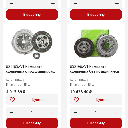
В корзину
В корзину
821183AVT Комплект
832198AVT Комплект
сцепления с подшипником
сцепления без подшипника
Renault Logan (04-) / Sandero I
LADA Largus c ДВС 21129 /
AVTOPRIBOR
AVTOPRIBOR
(09-) 1.4
11189 и МКП ВАЗ 21809
В наличии:
15 шт.
В наличии:
16 шт.
4 015.39 ₽
10 638.40 ₽
Купить
Купить
В корзину
В корзину