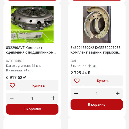
832290AVT Комплект
8460013902/21XGE350209055
сцепления с подшипником
Комплект задних тормозных
LADA X-ray / Vesta 1.8 AMT
колодок Ларгус FL с 2024 г
AVTOPRIBOR
ОАТ
2180GB
Кол-во в упаковке: 72 шт.
В наличии:
44 шт.
В наличии:
24 шт.
2 725.44 ₽
6 917.62 ₽
Купить
Купить
В корзину
В корзину