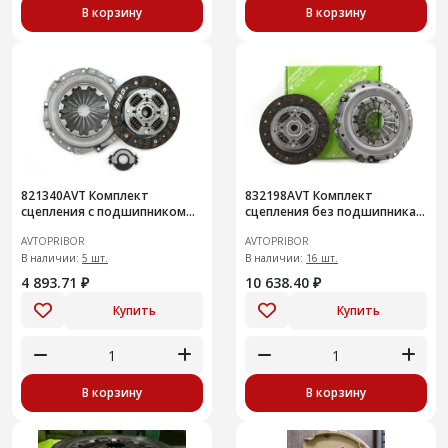
В корзину
В корзину
821340AVT Комплект
832198AVT Комплект
сцепления с подшипником
сцепления без подшипника
Peugeot 206 (98-) / 307 (00-)
LADA Largus c ДВС 21129 /
AVTOPRIBOR
AVTOPRIBOR
1.1-1.4
11189 и МКП ВАЗ 21809
В наличии:
5 шт.
В наличии:
16 шт.
4 893.71 ₽
10 638.40 ₽
Купить
Купить
В корзину
В корзину