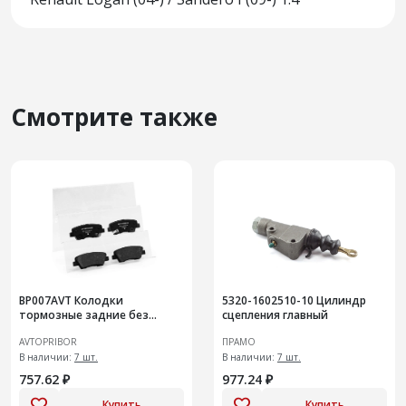
Смотрите также
BP007AVT Колодки
5320-1602510-10 Цилиндр
тормозные задние без
сцепления главный
датчика Hyundai Solaris / Kia
AVTOPRIBOR
ПРАМО
Rio (10-)
В наличии:
7 шт.
В наличии:
7 шт.
757.62 ₽
977.24 ₽
Купить
Купить