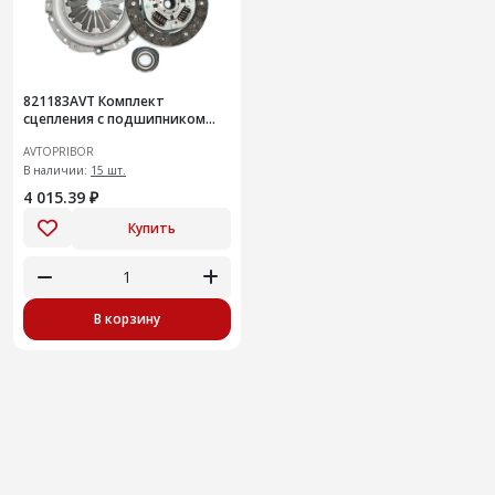
821183AVT Комплект
сцепления с подшипником
Renault Logan (04-) / Sandero I
AVTOPRIBOR
(09-) 1.4
В наличии:
15 шт.
4 015.39 ₽
Купить
В корзину