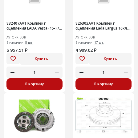
832407AVT Комплект
826303AVT Комплект
сцепления LADA Vesta (15-) /
сцепления Lada Largus 16кл.
X-Ray (15-) 1.8 MT КПП JR
(без подшипника) замена
AVTOPRIBOR
AVTOPRIBOR
826853AVT
В наличии:
8 шт.
В наличии:
17 шт.
6 957.51 ₽
4 909.62 ₽
Купить
Купить
В корзину
В корзину