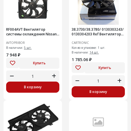
RF004AVT Вентилятор
38.3730/38.3780/ 0130303243/
системы охлаждения Nissan
0130304203 Ref Вентилятор
Qashqai
охлаждения Cartronic
AVTOPRIBOR
CARTRONIC
CTR0101472
В наличии:
5 шт.
Кол-во в упаковке: 1 шт.
В наличии:
14 шт.
7 948 ₽
1 785.06 ₽
Купить
Купить
В корзину
В корзину