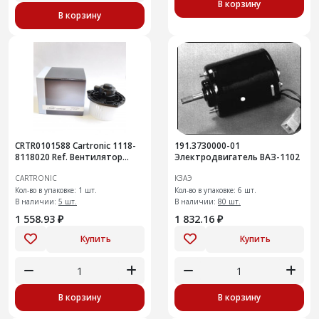
В корзину
В корзину
CRTR0101588 Cartronic 1118-
191.3730000-01
8118020 Ref. Вентилятор
Электродвигатель ВАЗ-1102
отопителя 21700-8118020-00
CARTRONIC
КЗАЭ
/
Кол-во в упаковке: 1 шт.
Кол-во в упаковке: 6 шт.
В наличии:
5 шт.
В наличии:
80 шт.
1 558.93 ₽
1 832.16 ₽
Купить
Купить
В корзину
В корзину