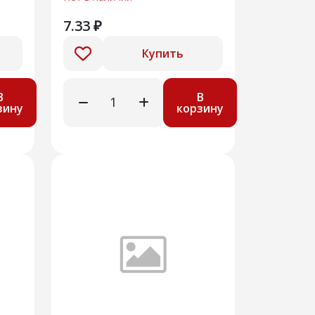
внутренняя
7.33 ₽
Купить
В
В
зину
корзину