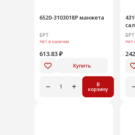
6520-3103018Р манжета
431
сал
кул
БРТ
БРТ
Нет в наличии
Нет 
613.83 ₽
242
Купить
В
корзину