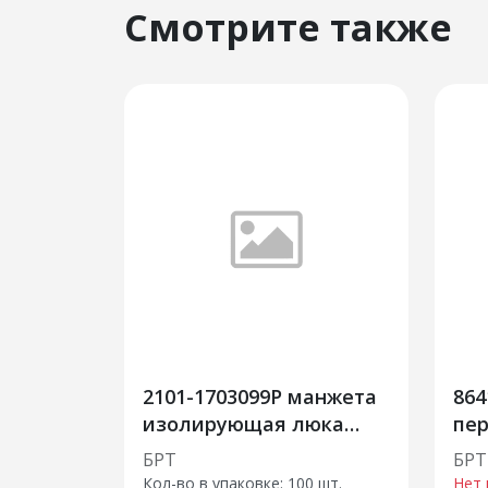
Смотрите также
2101-1703099Р манжета
864
изолирующая люка
пер
рычага переключения
пр
БРТ
БРТ
передач
Кол-во в упаковке: 100 шт.
Нет 