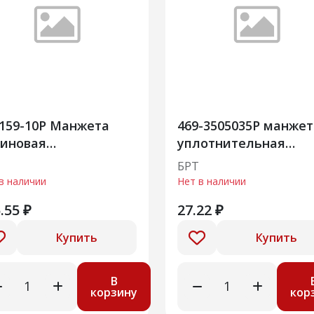
159-10Р Манжета
469-3505035Р манжет
зиновая
уплотнительная
мированная
поршня главного
БРТ
цилиндра
в наличии
Нет в наличии
.55 ₽
27.22 ₽
Купить
Купить
В
корзину
кор