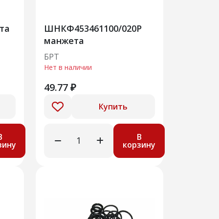
та
ШНКФ453461100/020Р
манжета
БРТ
Нет в наличии
49.77 ₽
Купить
В
В
зину
корзину