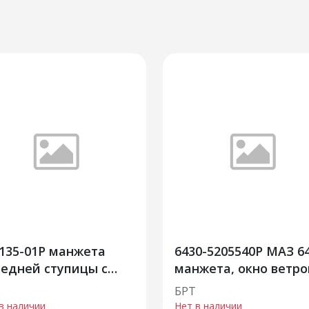
135-01Р манжета
6430-5205540Р МАЗ 64
едней ступицы с
манжета, окно ветро
ужиной
кабины,
БРТ
стеклоочиститель
в наличии
Нет в наличии