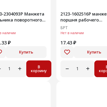
0-2304093Р Манжета
2123-1602516Р манже
ьника поворотного
поршня рабочего
ака
цилиндра
БРТ
в наличии
Нет в наличии
.33 ₽
17.43 ₽
Купить
Купить
В
корзину
кор