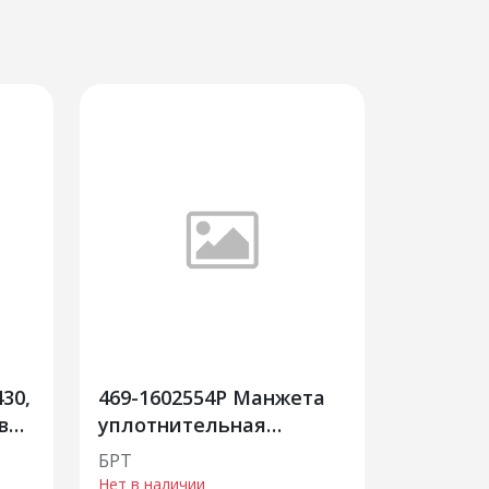
30,
469-1602554Р Манжета
вое
уплотнительная
поршня главного
БРТ
цилиндра сцепления
Нет в наличии