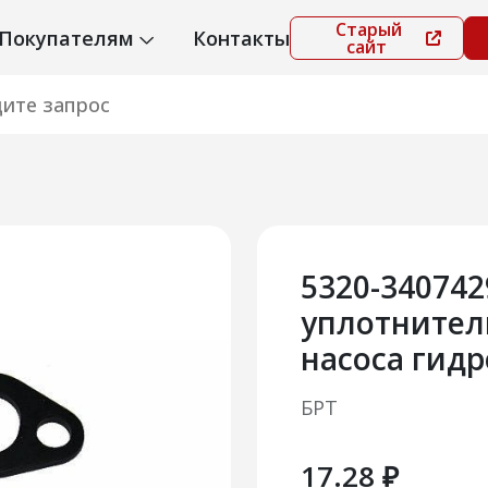
Старый
Покупателям
Контакты
сайт
5320-34074
уплотнител
насоса гид
БРТ
17.28 ₽