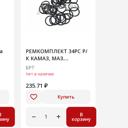
а
РЕМКОМПЛЕКТ 34РС Р/
К КАМАЗ, МАЗ.
Манжеты секции
БРТ
топливного насоса
Нет в наличии
высокого давления
235.71 ₽
ТНВД 4 намен
Купить
В
В
зину
корзину