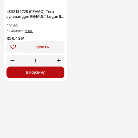
485213172R (ПРАМО) Тяга
рулевая для RENAULT Logan II/
LADA Х-Ray левая/правая
ПРАМО
В наличии:
9 шт.
358.45 ₽
Купить
В корзину