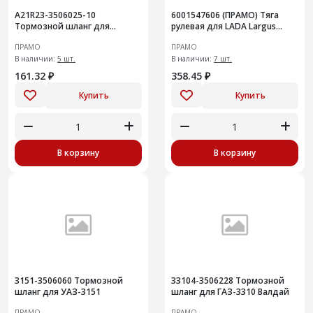
A21R23-3506025-10
6001547606 (ПРАМО) Тяга
Тормозной шланг для
рулевая для LADA Largus
ГАЗ-3302 NEXT
RENAULT Logan левая/правая
ПРАМО
ПРАМО
В наличии:
5 шт.
В наличии:
7 шт.
161.32 ₽
358.45 ₽
Купить
Купить
В корзину
В корзину
3151-3506060 Тормозной
33104-3506228 Тормозной
шланг для УАЗ-3151
шланг для ГАЗ-3310 Валдай
ПРАМО
ПРАМО