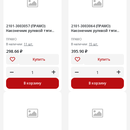
2101-3003057 (ПРАМО)
2101-3003064 (ПРАМО)
Наконечник рулевой тяги
Наконечник рулевой тяги
для ВАЗ-2101-07, 2121
для ВАЗ-2101-07 внутренний
ПРАМО
ПРАМО
наружный
левый
В наличии:
11 шт.
В наличии:
15 шт.
298.66 ₽
395.90 ₽
Купить
Купить
В корзину
В корзину