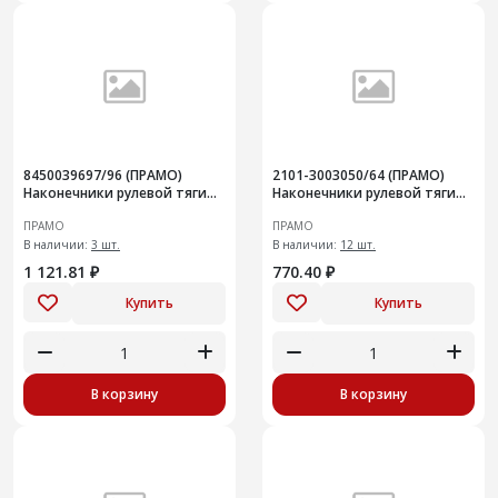
8450039697/96 (ПРАМО)
2101-3003050/64 (ПРАМО)
Наконечники рулевой тяги
Наконечники рулевой тяги
для LADA VESTA наружные
для ВАЗ-2101-07 внутренние
ПРАМО
ПРАМО
(лев.+ прав.)
(лев.+ прав.)
В наличии:
3 шт.
В наличии:
12 шт.
1 121.81 ₽
770.40 ₽
Купить
Купить
В корзину
В корзину