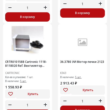
В корзину
В корзину
CRTR0101588 Cartronic 1118-
36.3780 УИ Мотор печки 2123
8118020 Ref. Вентилятор
отопителя 21700-8118020-00
CARTRONIC
КЗАЭ
/
Кол-во в упаковке: 1 шт.
В наличии:
5 шт.
В наличии:
5 шт.
2 913.43 ₽
1 558.93 ₽
Купить
Купить