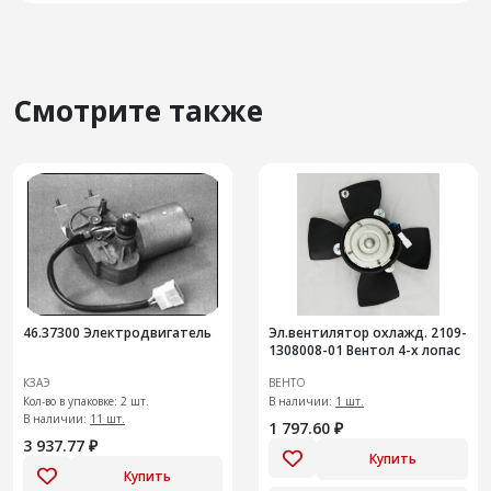
Смотрите также
46.37300 Электродвигатель
Эл.вентилятор охлажд. 2109-
1308008-01 Вентол 4-х лопас
КЗАЭ
ВЕНТО
Кол-во в упаковке: 2 шт.
В наличии:
1 шт.
В наличии:
11 шт.
1 797.60 ₽
3 937.77 ₽
Купить
Купить