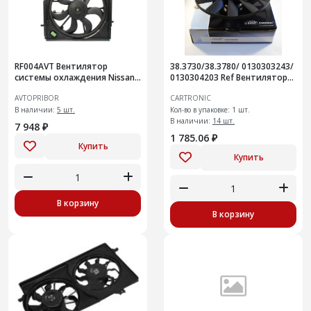
RF004AVT Вентилятор
38.3730/38.3780/ 0130303243/
системы охлаждения Nissan
0130304203 Ref Вентилятор
Qashqai
охлаждения Cartronic
AVTOPRIBOR
CARTRONIC
CTR0101472
В наличии:
5 шт.
Кол-во в упаковке: 1 шт.
В наличии:
14 шт.
7 948 ₽
1 785.06 ₽
Купить
Купить
В корзину
В корзину