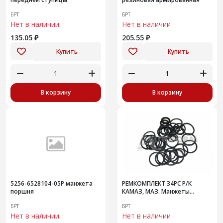
БРТ
БРТ
Нет в наличии
Нет в наличии
135.05 ₽
205.55 ₽
Купить
Купить
В корзину
В корзину
5256-6528104-05Р манжета
РЕМКОМПЛЕКТ 34РС Р/К
поршня
КАМАЗ, МАЗ. Манжеты
секции топливного насоса
БРТ
БРТ
высокого давления ТНВД 4
Нет в наличии
намен
Нет в наличии