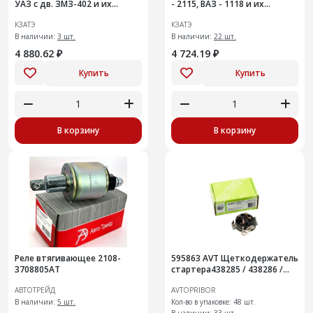
УАЗ с дв. ЗМЗ-402 и их
- 2115, ВАЗ - 1118 и их
модификации, с дв. УМЗ
модификации (с усиленной
КЗАТЭ
КЗАТЭ
коробкой передач)
В наличии:
3 шт.
В наличии:
22 шт.
4 880.62 ₽
4 724.19 ₽
Купить
Купить
В корзину
В корзину
Реле втягивающее 2108-
595863 AVT Щеткодержатель
3708805AT
стартера438285 / 438286 /
438327 / 438328 / LADA Largus
АВТОТРЕЙД
AVTOPRIBOR
1,6l 8vVesta
В наличии:
5 шт.
Кол-во в упаковке: 48 шт.
В наличии:
33 шт.